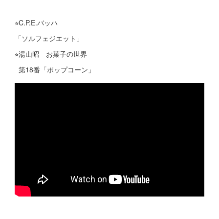
⭐︎C.P.E.バッハ
「ソルフェジエット」
⭐︎湯山昭 お菓子の世界
第18番「ポップコーン」