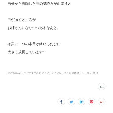
自分から志願した曲の譜読みが山盛り♪
目が向くところが
お姉さんになりつつあるなあと。
確実に一つの本番が終わるたびに
大きく成長しています^^
絶対音感
(
59
)
こだま美由希ピアノアカデミアレッスン風景
(
141
)
レッスン
(
336
)