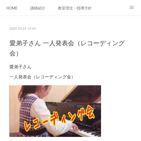
HOME
講師紹介
教室理念・指導方針
アカデミアInstagram
レッスン実績＆レッスン生の声
2020.03.24 10:00
レッスンメニュー
アメブロ
書籍
愛弟子さん 一人発表会（レコーディング
会）
ご相談・体験レッスンお申し込み
アクセス
演奏スケジュール
愛弟子さん
一人発表会（レコーディング会）