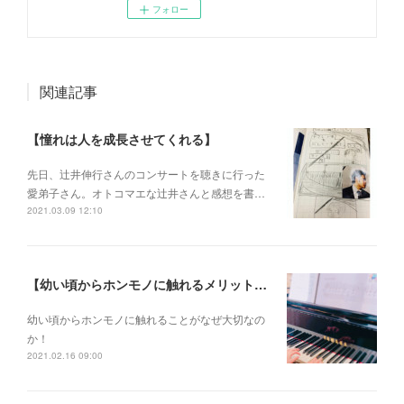
フォロー
関連記事
【憧れは人を成長させてくれる】
先日、辻井伸行さんのコンサートを 聴きに行った
愛弟子さん。 オトコマエな辻井さんと 感想を書…
2021.03.09 12:10
【幼い頃からホンモノに触れるメリットとは？】
幼い頃からホンモノに 触れることがなぜ大切なの
か！
2021.02.16 09:00