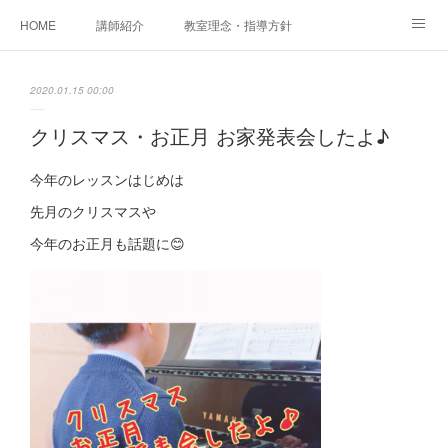
HOME
講師紹介
教室理念・指導方針
アカデミアInstagram
レッスン実績＆レッスン生の声
2020.01.15 00:00
レッスンメニュー
アメブロ
書籍
クリスマス・お正月 お家発表会したよ♪
ご相談・体験レッスンお申し込み
アクセス
演奏スケジュール
今年のレッスンはじめは
先月のクリスマスや
今年のお正月も話題に😊