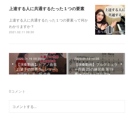
上達する人に共通するたった１つの要素
上達する人に共通するたった１つの要素って何か
わかりますか？
2021.02.11 09:30
2020.01.16 09:30
2020.01.13 10:05
【演奏動画】 ピアノ曲集
【演奏動画】ブルグミュラ
お菓子の世界 1、シュー・
ー作曲 25の練習曲 第19
クリーム 湯山昭 作曲
番〜アヴェ・マリア〜
0
コメント