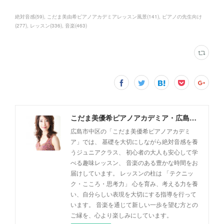
絶対音感
(
59
)
こだま美由希ピアノアカデミアレッスン風景
(
141
)
ピアノの先生向け
(
277
)
レッスン
(
336
)
音楽
(
463
)
こだま美優希ピアノアカデミア・広島市中区
広島市中区の「こだま美優希ピアノアカデミ
ア」では、 基礎を大切にしながら絶対音感を養
うジュニアクラス、 初心者の大人も安心して学
べる趣味レッスン、 音楽のある豊かな時間をお
届けしています。 レッスンの柱は 「テクニッ
ク・こころ・思考力」 心を育み、考える力を養
い、自分らしい表現を大切にする指導を行って
います。 音楽を通じて新しい一歩を望む方との
ご縁を、心より楽しみにしています。