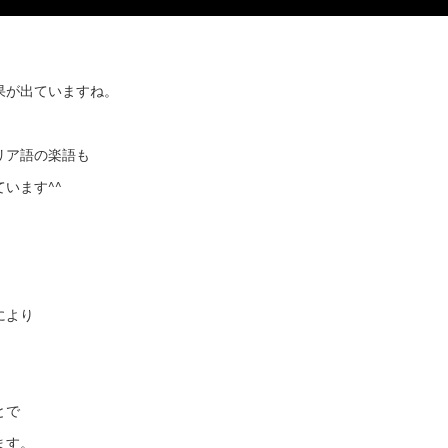
果が出ていますね。
リア語の楽語も
います^^
により
。
とで
ます。