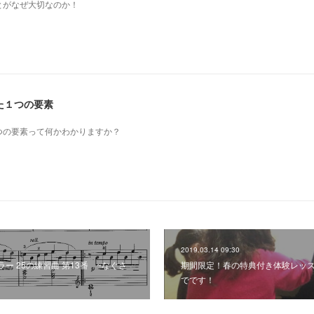
とがなぜ大切なのか！
た１つの要素
つの要素って何かわかりますか？
2019.03.14 09:30
ー 25の練習曲 第13番 ~なぐさ
期間限定！春の特典付き体験レッス
でです！