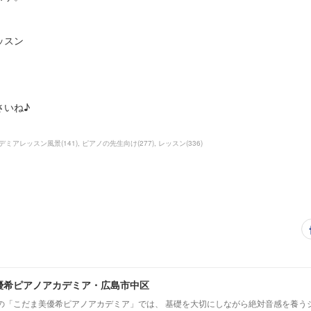
ッスン
さいね♪
デミアレッスン風景
(
141
)
ピアノの先生向け
(
277
)
レッスン
(
336
)
優希ピアノアカデミア・広島市中区
の「こだま美優希ピアノアカデミア」では、 基礎を大切にしながら絶対音感を養う