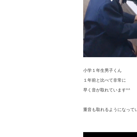
小学１年生男子くん
１年前と比べて非常に
早く音が取れています^^
重音も取れるようになって