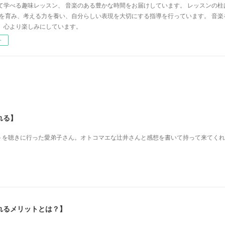
て学べる趣味レッスン、 音楽のある豊かな時間をお届けしています。 レッスンの柱
心を育み、考える力を養い、自分らしい表現を大切にする指導を行っています。 音
、心より楽しみにしています。
ー
れる】
を 聴きに行った愛弟子さん。 オトコマエな辻井さんと 感想を書いて持って来てく
れるメリットとは？】