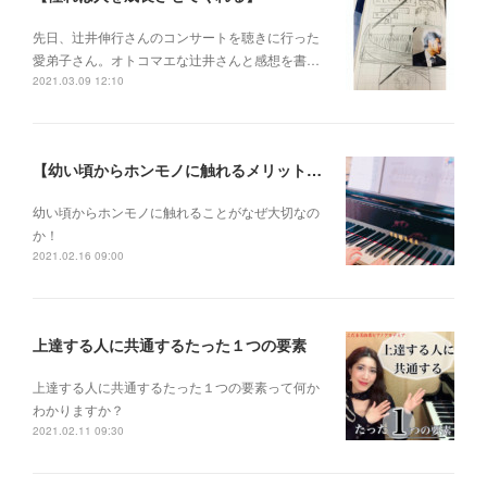
先日、辻井伸行さんのコンサートを 聴きに行った
愛弟子さん。 オトコマエな辻井さんと 感想を書…
2021.03.09 12:10
【幼い頃からホンモノに触れるメリットとは？】
幼い頃からホンモノに 触れることがなぜ大切なの
か！
2021.02.16 09:00
上達する人に共通するたった１つの要素
上達する人に共通するたった１つの要素って何か
わかりますか？
2021.02.11 09:30