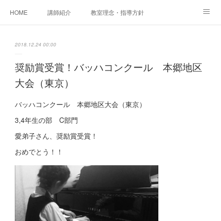
HOME
講師紹介
教室理念・指導方針
アカデミアInstagram
レッスン実績＆レッスン生の声
2018.12.24 00:00
レッスンメニュー
アメブロ
書籍
奨励賞受賞！バッハコンクール 本郷地区
大会（東京）
ご相談・体験レッスンお申し込み
アクセス
演奏スケジュール
バッハコンクール 本郷地区大会（東京）
3,4年生の部 C部門
愛弟子さん、奨励賞受賞！
おめでとう！！