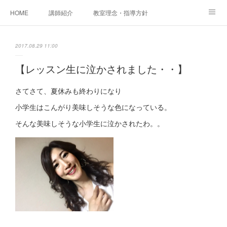
HOME
講師紹介
教室理念・指導方針
アカデミアInstagram
レッスン実績＆レッスン生の声
2017.08.29 11:00
レッスンメニュー
アメブロ
書籍
【レッスン生に泣かされました・・】
ご相談・体験レッスンお申し込み
アクセス
演奏スケジュール
さてさて、夏休みも終わりになり
小学生はこんがり美味しそうな色になっている。
そんな美味しそうな小学生に泣かされたわ。。