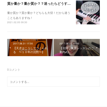
質か量か？量か質か？？迷ったらどうする？？？
量か質か？ 質か量か？ どちらも大切！だから迷う
こともありますね！
2021.02.05 09:30
2017.08.31 11:00
2017.08.27 11:00
【天才はこうしてつくられ
【次回 東京レッスンのご
る 〜１０年の沈黙〜】
案内♪】
0
コメント