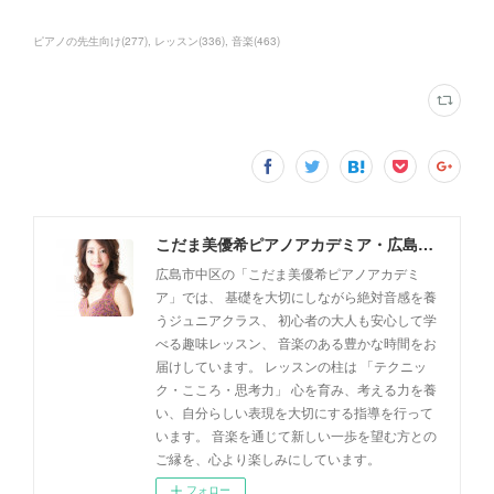
ピアノの先生向け
(
277
)
レッスン
(
336
)
音楽
(
463
)
こだま美優希ピアノアカデミア・広島市中区
広島市中区の「こだま美優希ピアノアカデミ
ア」では、 基礎を大切にしながら絶対音感を養
うジュニアクラス、 初心者の大人も安心して学
べる趣味レッスン、 音楽のある豊かな時間をお
届けしています。 レッスンの柱は 「テクニッ
ク・こころ・思考力」 心を育み、考える力を養
い、自分らしい表現を大切にする指導を行って
います。 音楽を通じて新しい一歩を望む方との
ご縁を、心より楽しみにしています。
フォロー