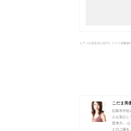
ピアノの先生向け
(
277
)
ドイツ演奏旅
こだま美
広島市中区
人も安心し
思考力」 
とのご縁を