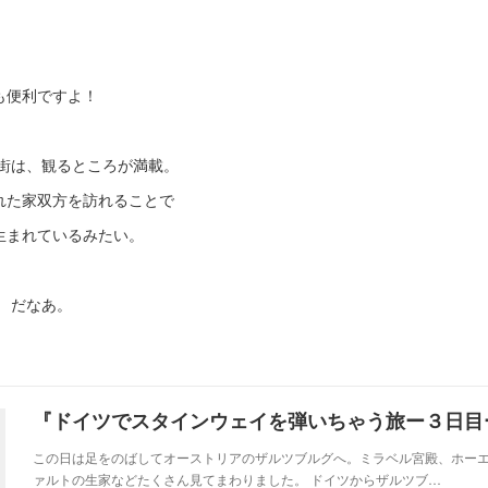
も便利ですよ！
街は、観るところが満載。
れた家双方を訪れることで
生まれているみたい。
 だなあ。
『ドイツでスタインウェイを弾いちゃう旅ー３日目
この日は足をのばしてオーストリアのザルツブルグへ。ミラベル宮殿、ホー
ァルトの生家などたくさん見てまわりました。 ドイツからザルツブ…