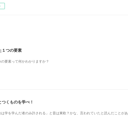
ー
た１つの要素
つの要素って何かわかりますか？
とつくものを学べ！
のは学を学んだ者のみ許される」と昔は東欧？かな、言われていたと読んだことがあ