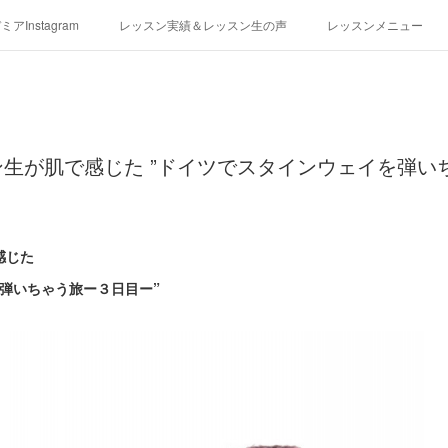
アInstagram
レッスン実績＆レッスン生の声
レッスンメニュー
アクセス
演奏スケジュール
生が肌で感じた ”ドイツでスタインウェイを弾い
感じた
弾いちゃう旅ー３日目ー”