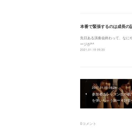
本番で緊張するのは成長の
先日ある演奏会終わって、なに
ージが^^
2021.01.18 09:30
2017.01.09 08:28
参加者のレッスン生が肌
を弾いちゃう旅ー４日目
0
コメント