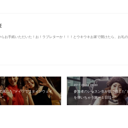
証
やらお手紙いただいた！お！ラブレターか！！！とウキウキお家で開けたら、お礼の
2017.01.03 06:20
で感じた ”ドイツでスタインウェイ
参加者のレッスン生が肌で感じた”
ー”
を弾いちゃう旅ー１日目ー”