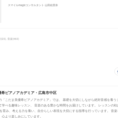
スマイルmagicコンサルタント 山田絵里奈
行
(
23
)
音楽
(
463
)
優希ピアノアカデミア・広島市中区
の「こだま美優希ピアノアカデミア」では、 基礎を大切にしながら絶対音感を養う
て学べる趣味レッスン、 音楽のある豊かな時間をお届けしています。 レッスンの柱
心を育み、考える力を養い、自分らしい表現を大切にする指導を行っています。 音
、心より楽しみにしています。