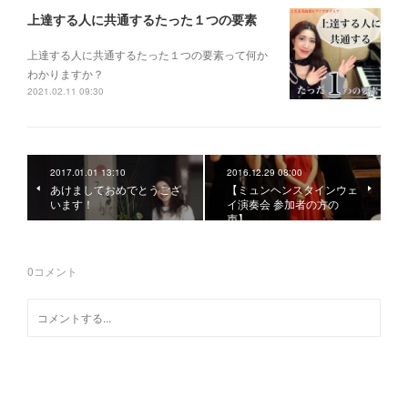
上達する人に共通するたった１つの要素
上達する人に共通するたった１つの要素って何か
わかりますか？
2021.02.11 09:30
2017.01.01 13:10
2016.12.29 08:00
あけましておめでとうござ
【ミュンヘンスタインウェ
います！
イ演奏会 参加者の方の
声】
0
コメント