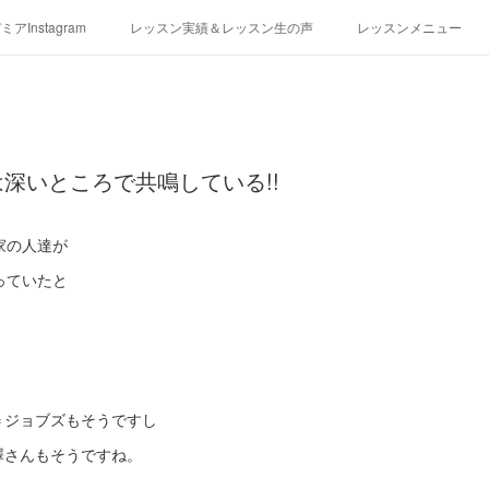
アInstagram
レッスン実績＆レッスン生の声
レッスンメニュー
アクセス
演奏スケジュール
深いところで共鳴している!!
家の人達が
っていたと
ブ＝ジョブズもそうですし
澤さんもそうですね。