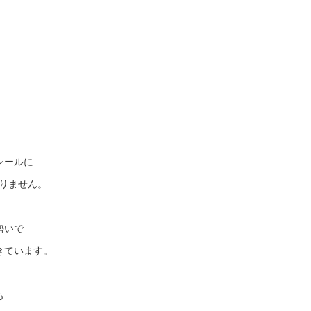
レールに
なりません。
勢いで
きています。
も