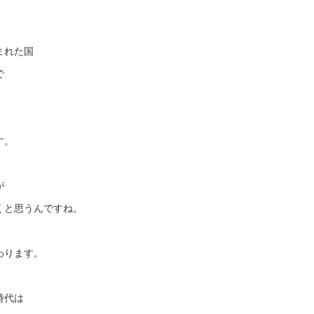
まれた国
で
す。
が
くと思うんですね。
わります。
時代は