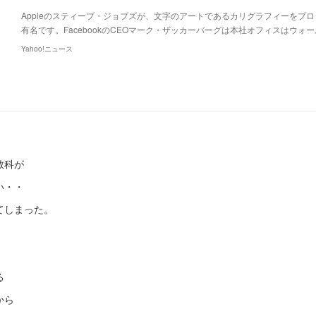
Appleのスティーブ・ジョブズが、文字のアートであるカリグラフィーをプ
有名です。FacebookのCEOマーク・ザッカーバーグは本社オフィスはウォ
Yahoo!ニュース
教科が
い・・
てしまった。
る
から