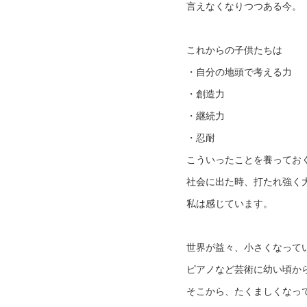
言えなくなりつつある今。
これからの子供たちは
・自分の地頭で考える力
・創造力
・継続力
・忍耐
こういったことを養ってお
社会に出た時、打たれ強く
私は感じています。
世界が益々、小さくなって
ピアノなど芸術に幼い頃か
そこから、たくましくなっ