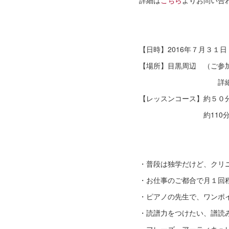
詳細は
こちら
よりお問い合
【日時】2016年７月３１
【場所】目黒周辺 （ご参
詳細は下記よりお
【レッスンコース】約５０
約110分コース（ソ
・普段は独学だけど、クリ
・お仕事のご都合で月１回
・ピアノの先生で、ワンポ
・読譜力をつけたい、譜読