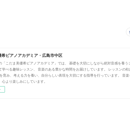
優希ピアノアカデミア・広島市中区
の「こだま美優希ピアノアカデミア」では、 基礎を大切にしながら絶対音感を養う
て学べる趣味レッスン、 音楽のある豊かな時間をお届けしています。 レッスンの柱
心を育み、考える力を養い、自分らしい表現を大切にする指導を行っています。 音
、心より楽しみにしています。
ー