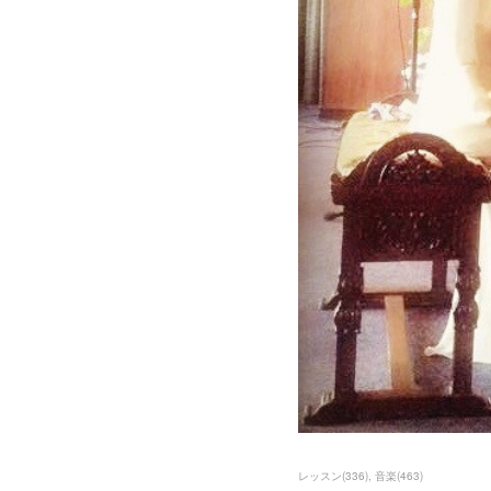
レッスン
(
336
)
音楽
(
463
)