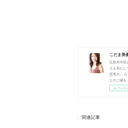
こだま美
広島市中区
人も安心し
思考力」 
とのご縁を
フォロ
関連記事