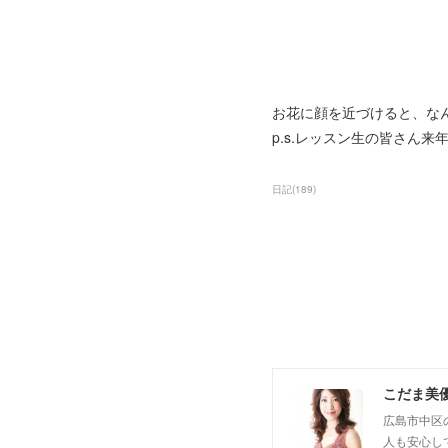
お花に顔を近づけると、な
p.s.レッスン生の皆さん
日記
(
189
)
こだま美
広島市中区
人も安心し