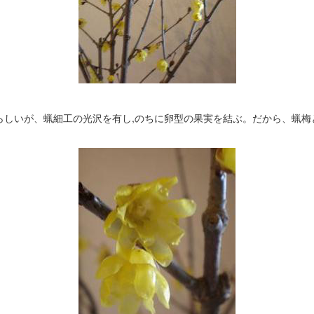
らしいが、蝋細工の光沢を有し,のちに卵型の果実を結ぶ。だから、蝋梅