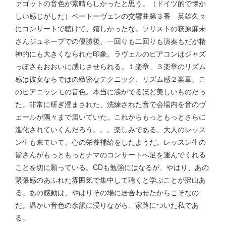
ァゴットの音色が素晴らしかったと思う。（ドイツ的で懐か
しい感じがした）ベートーヴェンの交響曲第３番 英雄久々
にコンサートで聴けて、嬉しかったな。ソリストの萩原麻未
さんジュネーブでの優勝後、一回りも二回りも演奏もだが精
神的にも大きくなられた印象。ラヴェルのピアコンはジャズ
っぽさもおおいに感じさせられる。１楽章、３楽章のリズム
感は彼女ならではの緻密なテクニック、リズム感２楽章、こ
のピアニッシモの音色。本当に涙がでるほど美しいものだっ
た。非常に研ぎ澄まされた、洗練された音で会場内を音のヴ
ェールが隅々まで届いていた。これからもっともっとさらに
進化されていくんだろう。。。楽しみである。大人のレッス
ン生も来ていて、心の栄養補給をしたようだ。レッスン生の
皆さんがもっともっとナマのコンサートへ足を運んでくれる
ことを切に願っている。CDも勉強にはなるが、やはり、あの
緊張感のあふれた雰囲気で集中して聴くと学ぶことが沢山あ
る。あの感動は、やはりその場に居合わせたからこそなの
だ。温かい音色の余韻に浸りながら、家路についた私であ
る。