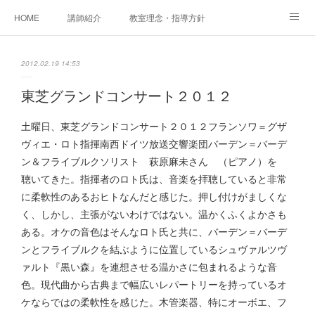
HOME
講師紹介
教室理念・指導方針
アカデミアInstagram
レッスン実績＆レッスン生の声
2012.02.19 14:53
レッスンメニュー
アメブロ
書籍
東芝グランドコンサート２０１２
ご相談・体験レッスンお申し込み
アクセス
演奏スケジュール
土曜日、東芝グランドコンサート２０１２フランソワ＝グザ
ヴィエ・ロト指揮南西ドイツ放送交響楽団バーデン＝バーデ
ン＆フライブルクソリスト 萩原麻未さん （ピアノ）を
聴いてきた。指揮者のロト氏は、音楽を拝聴していると非常
に柔軟性のあるおヒトなんだと感じた。押し付けがましくな
く、しかし、主張がないわけではない。温かくふくよかさも
ある。オケの音色はそんなロト氏と共に、バーデン＝バーデ
ンとフライブルクを結ぶように位置しているシュヴァルツヴ
ァルト『黒い森』を連想させる温かさに包まれるような音
色。現代曲から古典まで幅広いレパートリーを持っているオ
ケならではの柔軟性を感じた。木管楽器、特にオーボエ、フ