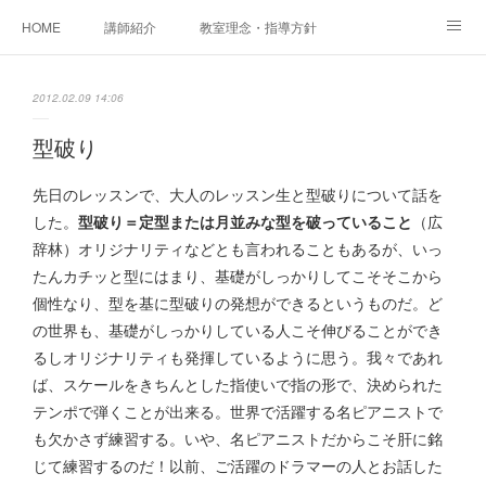
HOME
講師紹介
教室理念・指導方針
アカデミアInstagram
レッスン実績＆レッスン生の声
2012.02.09 14:06
レッスンメニュー
アメブロ
書籍
型破り
ご相談・体験レッスンお申し込み
アクセス
演奏スケジュール
先日のレッスンで、大人のレッスン生と型破りについて話を
した。
型破り＝定型または月並みな型を破っていること
（広
辞林）オリジナリティなどとも言われることもあるが、いっ
たんカチッと型にはまり、基礎がしっかりしてこそそこから
個性なり、型を基に型破りの発想ができるというものだ。ど
の世界も、基礎がしっかりしている人こそ伸びることができ
るしオリジナリティも発揮しているように思う。我々であれ
ば、スケールをきちんとした指使いで指の形で、決められた
テンポで弾くことが出来る。世界で活躍する名ピアニストで
も欠かさず練習する。いや、名ピアニストだからこそ肝に銘
じて練習するのだ！以前、ご活躍のドラマーの人とお話した