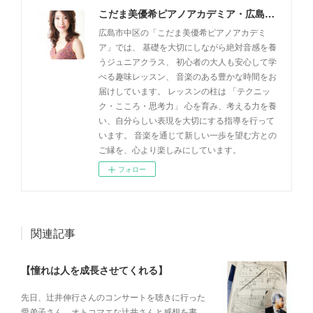
こだま美優希ピアノアカデミア・広島市中区
広島市中区の「こだま美優希ピアノアカデミ
ア」では、 基礎を大切にしながら絶対音感を養
うジュニアクラス、 初心者の大人も安心して学
べる趣味レッスン、 音楽のある豊かな時間をお
届けしています。 レッスンの柱は 「テクニッ
ク・こころ・思考力」 心を育み、考える力を養
い、自分らしい表現を大切にする指導を行って
います。 音楽を通じて新しい一歩を望む方との
ご縁を、心より楽しみにしています。
フォロー
関連記事
【憧れは人を成長させてくれる】
先日、辻井伸行さんのコンサートを 聴きに行った
愛弟子さん。 オトコマエな辻井さんと 感想を書…