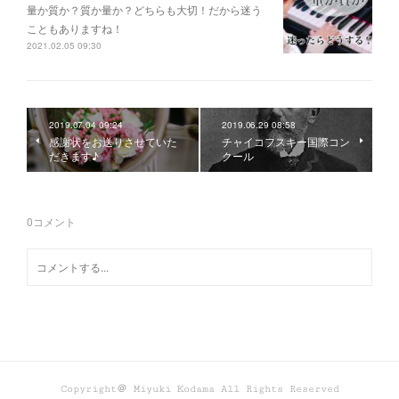
量か質か？ 質か量か？ どちらも大切！だから迷う
こともありますね！
2021.02.05 09:30
2019.07.04 09:24
2019.06.29 08:58
感謝状をお送りさせていた
チャイコフスキー国際コン
だきます♪
クール
0
コメント
Copyright＠ Miyuki Kodama All Rights Reserved