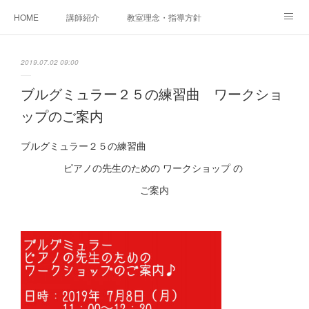
HOME
講師紹介
教室理念・指導方針
アカデミアInstagram
レッスン実績＆レッスン生の声
2019.07.02 09:00
レッスンメニュー
アメブロ
書籍
ブルグミュラー２５の練習曲 ワークショ
ップのご案内
ご相談・体験レッスンお申し込み
アクセス
演奏スケジュール
ブルグミュラー２５の練習曲
ピアノの先生のための ワークショップ の
ご案内