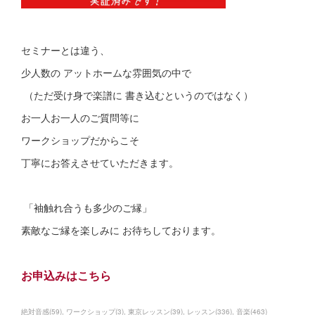
セミナーとは違う、
少人数の アットホームな雰囲気の中で
（ただ受け身で楽譜に 書き込むというのではなく）
お一人お一人のご質問等に
ワークショップだからこそ
丁寧にお答えさせていただきます。
「袖触れ合うも多少のご縁」
素敵なご縁を楽しみに お待ちしております。
お申込みはこちら
絶対音感
(
59
)
ワークショップ
(
3
)
東京レッスン
(
39
)
レッスン
(
336
)
音楽
(
463
)