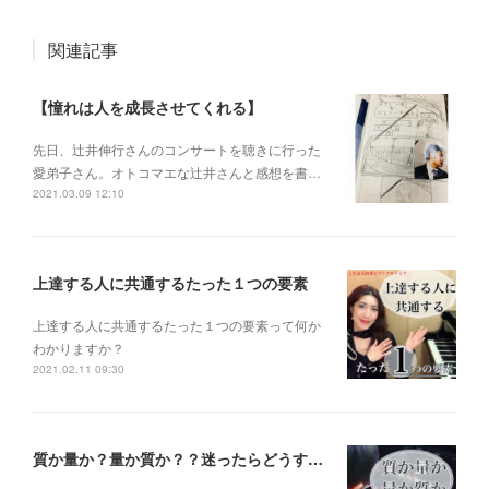
関連記事
【憧れは人を成長させてくれる】
先日、辻井伸行さんのコンサートを 聴きに行った
愛弟子さん。 オトコマエな辻井さんと 感想を書…
2021.03.09 12:10
上達する人に共通するたった１つの要素
上達する人に共通するたった１つの要素って何か
わかりますか？
2021.02.11 09:30
質か量か？量か質か？？迷ったらどうする？？？