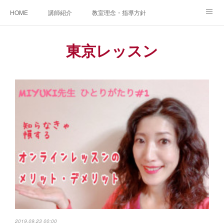
HOME
講師紹介
教室理念・指導方針
アカデミアInstagram
レッスン実績＆レッスン生の声
東京レッスン
レッスンメニュー
アメブロ
書籍
ご相談・体験レッスンお申し込み
アクセス
演奏スケジュール
2019.09.23 00:00