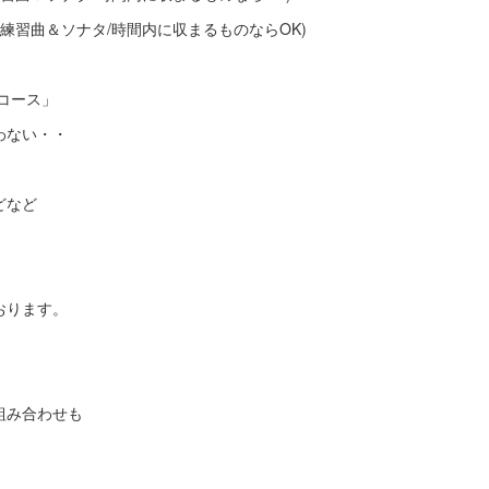
/練習曲＆ソナタ/時間内に収まるものならOK)
ンコース」
わない・・
どなど
おります。
組み合わせも
。