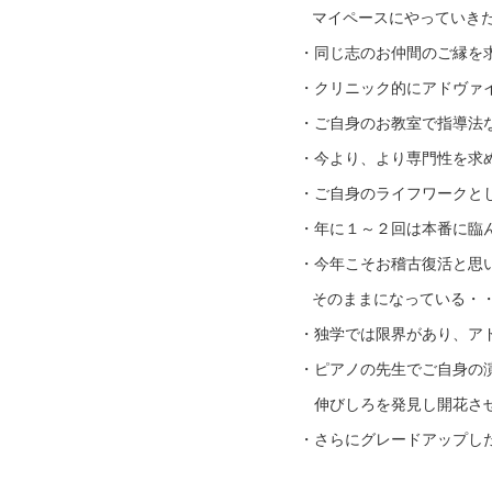
マイペースにやっていき
・同じ志のお仲間のご縁を
・クリニック的にアドヴァ
・ご自身のお教室で指導法
・今より、より専門性を求
・ご自身のライフワーク
・年に１～２回は本番
・今年こそお稽古復活と思
そのままになっている・
・独学では限界があり、ア
・ピアノの先生でご自身の
伸びしろを発見し開花さ
・さらにグレードアップし