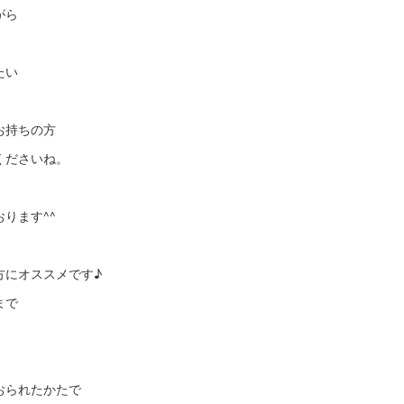
がら
たい
お持ちの方
くださいね。
おります^^
方にオススメです♪
まで
おられたかたで