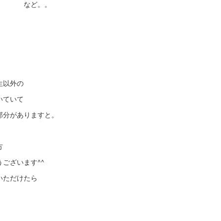
。。
生以外の
いていて
部分がありますと。
方
ございます^^
いただけたら