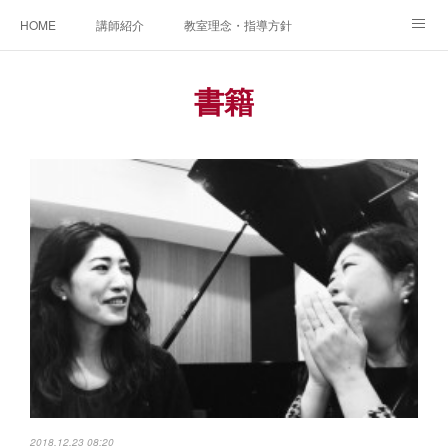
HOME
講師紹介
教室理念・指導方針
アカデミアInstagram
レッスン実績＆レッスン生の声
書籍
レッスンメニュー
アメブロ
書籍
ご相談・体験レッスンお申し込み
アクセス
演奏スケジュール
2018.12.23 08:20