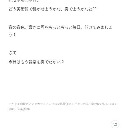
どう美術館で響かせようかな、奏でようかなと^^
音の音色、響きに耳をもっともっと毎日、傾けてみましょ
う！
さて
今日はもう音楽を奏でたかい？
こだま美由希ピアノアカデミアレッスン風景
(
141
)
ピアノの先生向け
(
277
)
レッスン
(
336
)
音楽
(
463
)