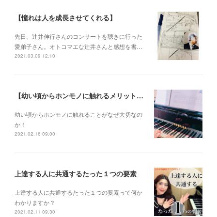
【憧れは人を成長させてくれる】
先日、辻井伸行さんのコンサートを 聴きに行った
愛弟子さん。 オトコマエな辻井さんと 感想を書…
2021.03.09 12:10
【幼い頃からホンモノに触れるメリットとは？】
幼い頃からホンモノに 触れることがなぜ大切なの
か！
2021.02.16 09:00
上達する人に共通するたった１つの要素
上達する人に共通するたった１つの要素って何か
わかりますか？
2021.02.11 09:30