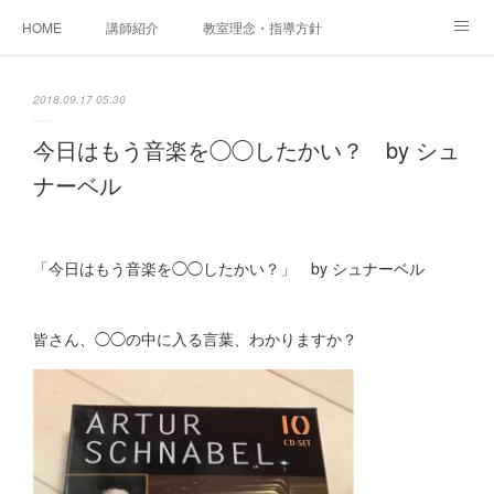
HOME
講師紹介
教室理念・指導方針
アカデミアInstagram
レッスン実績＆レッスン生の声
2018.09.17 05:30
レッスンメニュー
アメブロ
書籍
今日はもう音楽を◯◯したかい？ by シュ
ナーベル
ご相談・体験レッスンお申し込み
アクセス
演奏スケジュール
「今日はもう音楽を◯◯したかい？」 by シュナーベル
皆さん、◯◯の中に入る言葉、わかりますか？