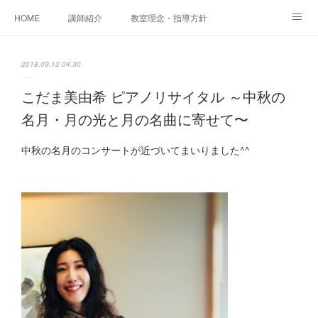
HOME
講師紹介
教室理念・指導方針
アカデミアInstagram
レッスン実績＆レッスン生の声
2018.09.12 04:30
レッスンメニュー
アメブロ
書籍
こだま美由希 ピアノリサイタル ～中秋の
名月・月の光と月の名曲に寄せて〜
ご相談・体験レッスンお申し込み
アクセス
演奏スケジュール
中秋の名月のコンサートが近づいてまいりました^^