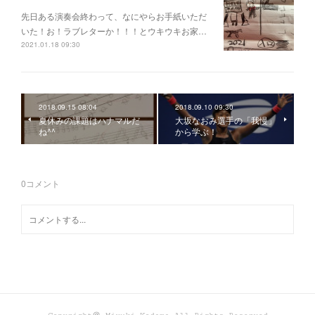
先日ある演奏会終わって、なにやらお手紙いただ
いた！お！ラブレターか！！！とウキウキお家…
2021.01.18 09:30
2018.09.15 08:04
2018.09.10 09:30
夏休みの課題はハナマルだ
大坂なおみ選手の「我慢」
ね^^
から学ぶ！
0
コメント