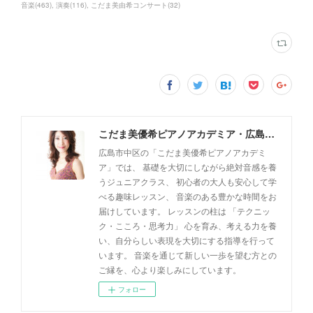
音楽
(
463
)
演奏
(
116
)
こだま美由希コンサート
(
32
)
こだま美優希ピアノアカデミア・広島市中区
広島市中区の「こだま美優希ピアノアカデミ
ア」では、 基礎を大切にしながら絶対音感を養
うジュニアクラス、 初心者の大人も安心して学
べる趣味レッスン、 音楽のある豊かな時間をお
届けしています。 レッスンの柱は 「テクニッ
ク・こころ・思考力」 心を育み、考える力を養
い、自分らしい表現を大切にする指導を行って
います。 音楽を通じて新しい一歩を望む方との
ご縁を、心より楽しみにしています。
フォロー