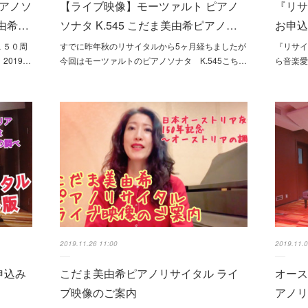
アノソ
【ライブ映像】モーツァルト ピアノ
『リサ
美由希…
ソナタ K.545 こだま美由希ピアノ…
お申
１５０周
すでに昨年秋のリサイタルから5ヶ月経ちましたが
『リサイ
2019…
今回はモーツァルトのピアノソナタ K.545こち…
ら音楽
2019.11.26 11:00
2019.11.0
申込み
こだま美由希ピアノリサイタル ライ
オース
ブ映像のご案内
アノ