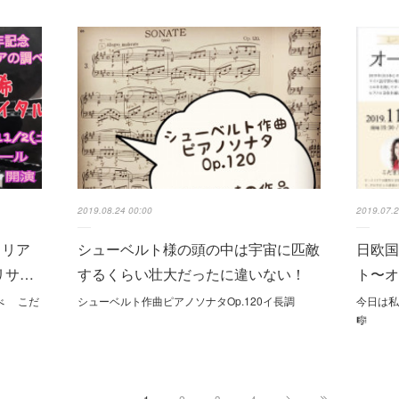
2019.08.24 00:00
2019.07.2
トリア
シューベルト様の頭の中は宇宙に匹敵
日欧国
リサ…
するくらい壮大だったに違いない！
ト〜
べ こだ
シューベルト作曲 ピアノソナタOp.120 イ長調
今日は
🎼