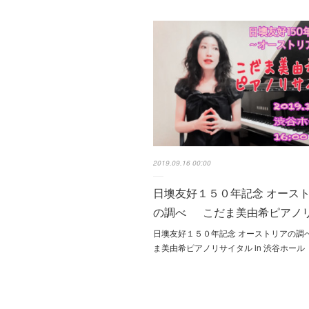
2019.09.16 00:00
日墺友好１５０年記念 オース
の調べ こだま美由希ピアノ
日墺友好１５０年記念 オーストリアの調
ま美由希ピアノリサイタル in 渋谷ホール