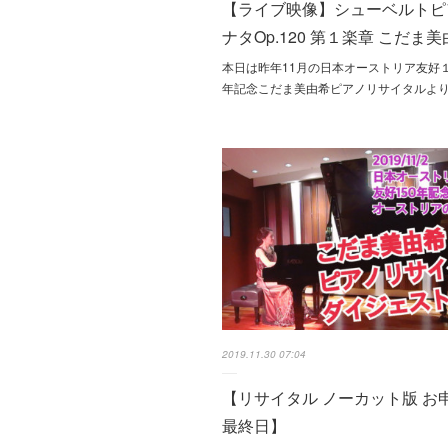
【ライブ映像】シューベルトピ
ナタOp.120 第１楽章 こだま
本日は昨年11月の日本オーストリア友好
年記念こだま美由希ピアノリサイタルより 
2019.11.30 07:04
【リサイタル ノーカット版 お
最終日】