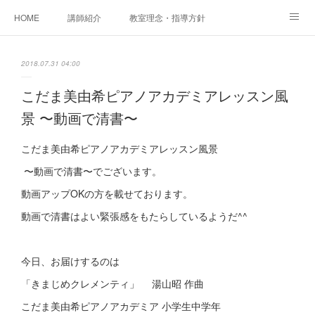
HOME
講師紹介
教室理念・指導方針
アカデミアInstagram
レッスン実績＆レッスン生の声
2018.07.31 04:00
レッスンメニュー
アメブロ
書籍
こだま美由希ピアノアカデミアレッスン風
景 〜動画で清書〜
ご相談・体験レッスンお申し込み
アクセス
演奏スケジュール
こだま美由希ピアノアカデミアレッスン風景
〜動画で清書〜でございます。
動画アップOKの方を載せております。
動画で清書はよい緊張感をもたらしているようだ^^
今日、お届けするのは
「きまじめクレメンティ」 湯山昭 作曲
こだま美由希ピアノアカデミア 小学生中学年