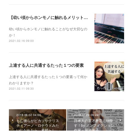
【幼い頃からホンモノに触れるメリットとは？】
幼い頃からホンモノに 触れることがなぜ大切なの
か！
2021.02.16 09:00
上達する人に共通するたった１つの要素
上達する人に共通するたった１つの要素って何か
わかりますか？
2021.02.11 09:30
2018.08.02 04:00
2018.07.29 06:29
もし彼らがピカソやクリス
日本人の英才教育に物申
ティアーノ・ロナウドみた
す！by ノンフィクション
いになれたら、素晴らし…
作家・河添恵子