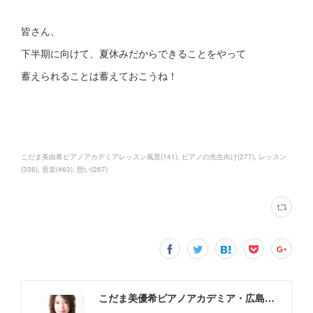
皆さん、
下半期に向けて、夏休みだからできることをやって
蓄えられることは蓄えておこうね！
こだま美由希ピアノアカデミアレッスン風景
(
141
)
ピアノの先生向け
(
277
)
レッスン
(
336
)
音楽
(
463
)
想い
(
267
)
こだま美優希ピアノアカデミア・広島市中区