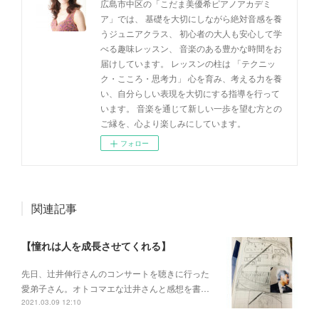
広島市中区の「こだま美優希ピアノアカデミ
ア」では、 基礎を大切にしながら絶対音感を養
うジュニアクラス、 初心者の大人も安心して学
べる趣味レッスン、 音楽のある豊かな時間をお
届けしています。 レッスンの柱は 「テクニッ
ク・こころ・思考力」 心を育み、考える力を養
い、自分らしい表現を大切にする指導を行って
います。 音楽を通じて新しい一歩を望む方との
ご縁を、心より楽しみにしています。
フォロー
関連記事
【憧れは人を成長させてくれる】
先日、辻井伸行さんのコンサートを 聴きに行った
愛弟子さん。 オトコマエな辻井さんと 感想を書…
2021.03.09 12:10