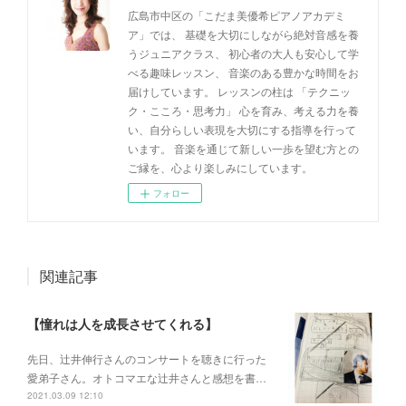
広島市中区の「こだま美優希ピアノアカデミ
ア」では、 基礎を大切にしながら絶対音感を養
うジュニアクラス、 初心者の大人も安心して学
べる趣味レッスン、 音楽のある豊かな時間をお
届けしています。 レッスンの柱は 「テクニッ
ク・こころ・思考力」 心を育み、考える力を養
い、自分らしい表現を大切にする指導を行って
います。 音楽を通じて新しい一歩を望む方との
ご縁を、心より楽しみにしています。
フォロー
関連記事
【憧れは人を成長させてくれる】
先日、辻井伸行さんのコンサートを 聴きに行った
愛弟子さん。 オトコマエな辻井さんと 感想を書…
2021.03.09 12:10