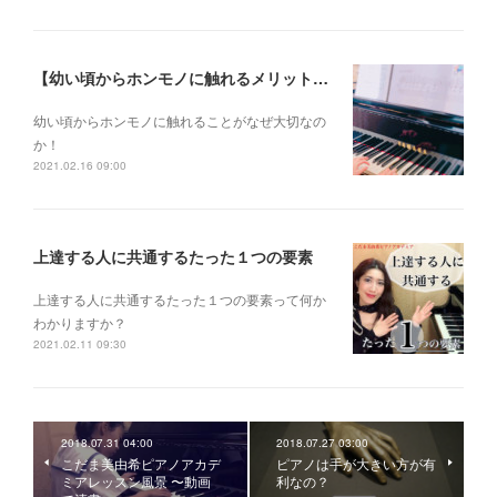
【幼い頃からホンモノに触れるメリットとは？】
幼い頃からホンモノに 触れることがなぜ大切なの
か！
2021.02.16 09:00
上達する人に共通するたった１つの要素
上達する人に共通するたった１つの要素って何か
わかりますか？
2021.02.11 09:30
2018.07.31 04:00
2018.07.27 03:00
こだま美由希ピアノアカデ
ピアノは手が大きい方が有
ミアレッスン風景 〜動画
利なの？