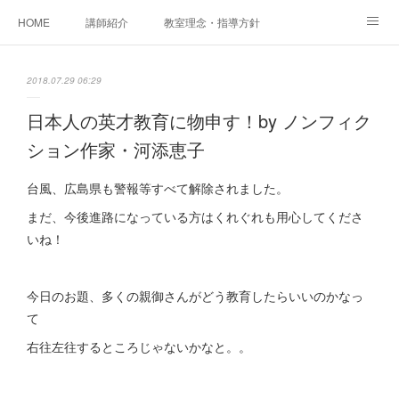
HOME
講師紹介
教室理念・指導方針
アカデミアInstagram
レッスン実績＆レッスン生の声
2018.07.29 06:29
レッスンメニュー
アメブロ
書籍
日本人の英才教育に物申す！by ノンフィク
ション作家・河添恵子
ご相談・体験レッスンお申し込み
アクセス
演奏スケジュール
台風、広島県も警報等すべて解除されました。
まだ、今後進路になっている方はくれぐれも用心してくださ
いね！
今日のお題、多くの親御さんがどう教育したらいいのかなっ
て
右往左往するところじゃないかなと。。