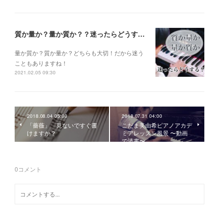
質か量か？量か質か？？迷ったらどうする？？？
量か質か？ 質か量か？ どちらも大切！だから迷う
こともありますね！
2021.02.05 09:30
2018.08.04 05:00
2018.07.31 04:00
「薔薇」 見ないですぐ書
こだま美由希ピアノアカデ
けますか？
ミアレッスン風景 〜動画
で清書〜
0
コメント