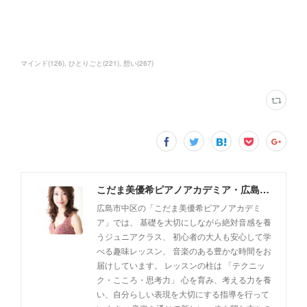
マインド
(
126
)
ひとりごと
(
221
)
想い
(
267
)
こだま美優希ピアノアカデミア・広島市中区
広島市中区の「こだま美優希ピアノアカデミ
ア」では、 基礎を大切にしながら絶対音感を養
うジュニアクラス、 初心者の大人も安心して学
べる趣味レッスン、 音楽のある豊かな時間をお
届けしています。 レッスンの柱は 「テクニッ
ク・こころ・思考力」 心を育み、考える力を養
い、自分らしい表現を大切にする指導を行って