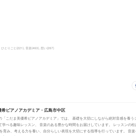
ひとりごと
(
221
)
音楽
(
463
)
想い
(
267
)
優希ピアノアカデミア・広島市中区
の「こだま美優希ピアノアカデミア」では、 基礎を大切にしながら絶対音感を養う
て学べる趣味レッスン、 音楽のある豊かな時間をお届けしています。 レッスンの柱
心を育み、考える力を養い、自分らしい表現を大切にする指導を行っています。 音