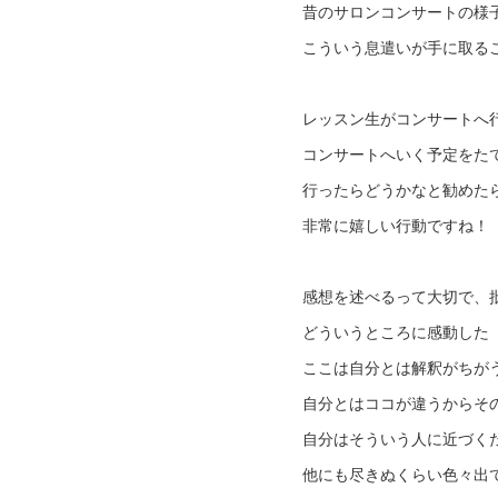
昔のサロンコンサートの様
こういう息遣いが手に取る
レッスン生がコンサートへ
コンサートへいく予定をた
行ったらどうかなと勧めた
非常に嬉しい行動ですね！
感想を述べるって大切で、
どういうところに感動した
ここは自分とは解釈がちが
自分とはココが違うからそ
自分はそういう人に近づく
他にも尽きぬくらい色々出