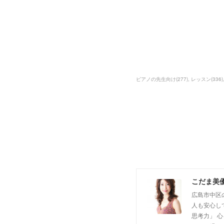
ピアノの先生向け
(
277
)
レッスン
(
336
)
こだま美
広島市中区
人も安心し
思考力」 