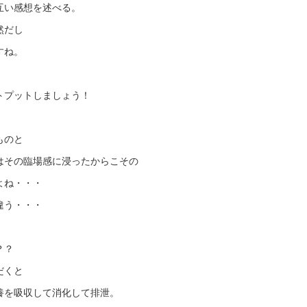
互い感想を述べる。
然だし
すね。
トプットしましょう！
ものと
はその臨場感に浸ったからこその
よね・・・
違う・・・
？？
だくと
養を吸収して消化して排泄。