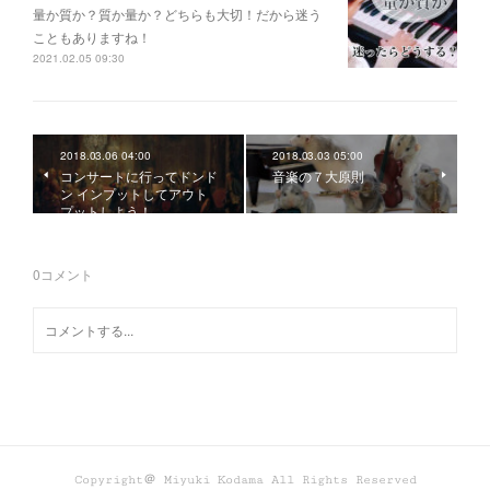
量か質か？ 質か量か？ どちらも大切！だから迷う
こともありますね！
2021.02.05 09:30
2018.03.06 04:00
2018.03.03 05:00
コンサートに行ってドンド
音楽の７大原則
ン インプットしてアウト
プットしよう！
0
コメント
Copyright＠ Miyuki Kodama All Rights Reserved