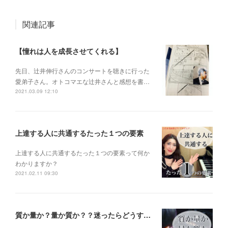
関連記事
【憧れは人を成長させてくれる】
先日、辻井伸行さんのコンサートを 聴きに行った
愛弟子さん。 オトコマエな辻井さんと 感想を書…
2021.03.09 12:10
上達する人に共通するたった１つの要素
上達する人に共通するたった１つの要素って何か
わかりますか？
2021.02.11 09:30
質か量か？量か質か？？迷ったらどうする？？？