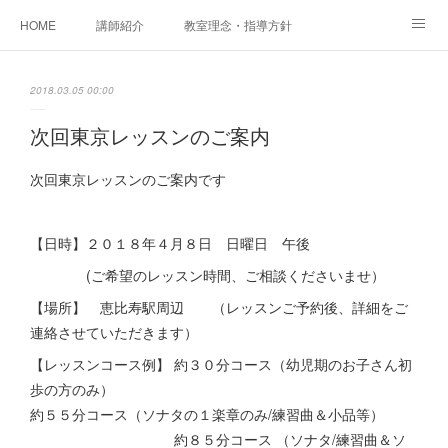
HOME
講師紹介
教室理念・指導方針
アカデミアInstagram
レッスン実績＆レッスン生の声
2018.03.05 00:00
レッスンメニュー
アメブロ
書籍
次回東京レッスンのご案内
ご相談・体験レッスンお申し込み
アクセス
演奏スケジュール
次回東京レッスンのご案内です
【日時】２０１８年４月８日 日曜日 午後
(ご希望のレッスン時間、ご相談くださいませ）
【場所】 恵比寿駅周辺 （レッスンご予約後、詳細をご
連絡させていただきます）
【レッスンコース例】 約３０分コース（幼児期のお子さん初
歩の方のみ）
約５５分コース（ソナタの１楽章のみ/練習曲＆小品等）
約８５分コース （ソナタ/練習曲＆ソ