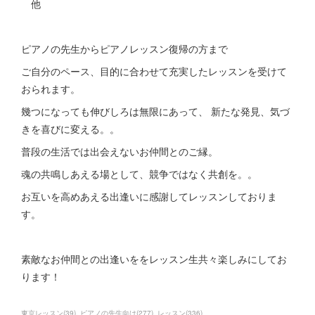
他
ピアノの先生からピアノレッスン復帰の方まで
ご自分のペース、目的に合わせて充実したレッスンを受けて
おられます。
幾つになっても伸びしろは無限にあって、 新たな発見、気づ
きを喜びに変える。。
普段の生活では出会えないお仲間とのご縁。
魂の共鳴しあえる場として、競争ではなく共創を。。
お互いを高めあえる出逢いに感謝してレッスンしておりま
す。
素敵なお仲間との出逢いををレッスン生共々楽しみにしてお
ります！
東京レッスン
(
39
)
ピアノの先生向け
(
277
)
レッスン
(
336
)