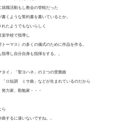
に就職活動もし教会の管轄だった
が書くような誓約書を書いているとか。
されたようでもないらしく
音楽学校で指導し
聖トーマス）の多くの儀式のために作品を作る。
も指導し自分自身も指揮をする。。
マタイ」「聖ヨハネ」の２つの受難曲
」「ロ短調 ミサ曲」などが生まれているのだから
、努力家、勤勉家・・・
たら
作曲するに違いないですね。。