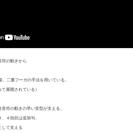
音符の動きから
。
同様、二重フーガの手法を用いている。
れて展開されている）
分音符の動きの早い音型が支える。
３、４拍目は追加句、
として支える