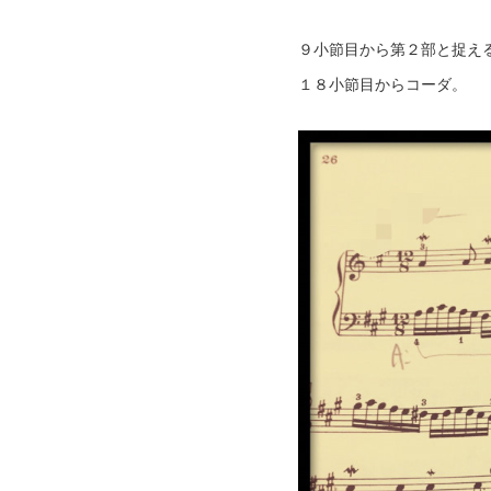
９小節目から第２部と捉え
１８小節目からコーダ。