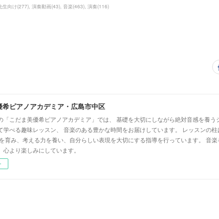
先生向け
(
277
)
演奏動画
(
43
)
音楽
(
463
)
演奏
(
116
)
優希ピアノアカデミア・広島市中区
の「こだま美優希ピアノアカデミア」では、 基礎を大切にしながら絶対音感を養う
て学べる趣味レッスン、 音楽のある豊かな時間をお届けしています。 レッスンの柱
心を育み、考える力を養い、自分らしい表現を大切にする指導を行っています。 音
、心より楽しみにしています。
ー