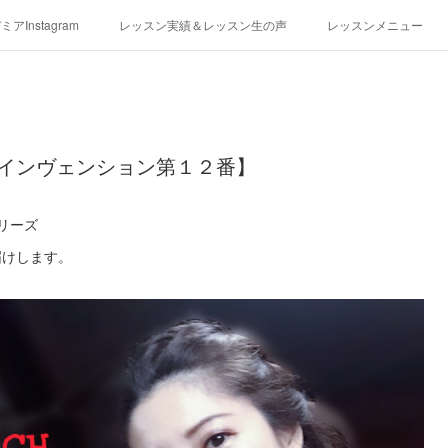
アInstagram
レッスン実績＆レッスン生の声
レッスンメニュー
アクセス
演奏スケジュール
 インヴェンション第１２番】
シリーズ
届けします。