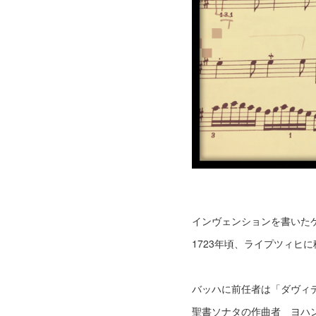
インヴェンションを書いた
1723年頃、ライプツィヒ
バッハに前任者は「ダヴィ
聖書ソナタの作曲者 ヨハ