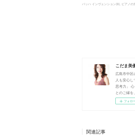
バッハ インヴェンション
(
9
)
ピアノの
こだま美
広島市中区
人も安心し
思考力」 
とのご縁を
フォロ
関連記事