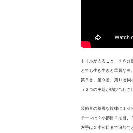
トリルが入ること、１６分
とても生き生きと華麗な曲
第５番、第９番、第11番
（２つの主題が結び合わさ
装飾音の華麗な旋律に１６
テーマは２小節目２拍目、
左手は２小節目まで追加句