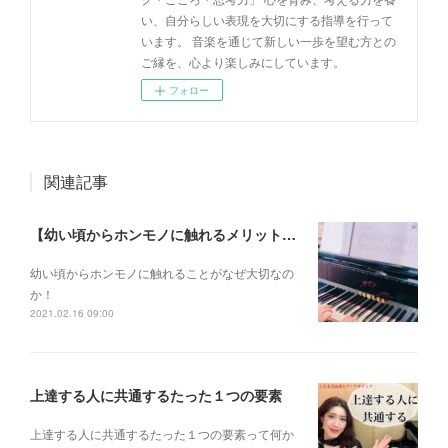
い、自分らしい表現を大切にする指導を行って
います。 音楽を通じて新しい一歩を望む方との
ご縁を、心より楽しみにしています。
フォロー
関連記事
【幼い頃からホンモノに触れるメリットとは？】
幼い頃からホンモノに 触れることがなぜ大切なの
か！
2021.02.16 09:00
上達する人に共通するたった１つの要素
上達する人に共通するたった１つの要素って何か