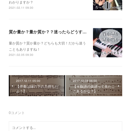
わかりますか？
2021.02.11 09:30
質か量か？量か質か？？迷ったらどうする？？？
量か質か？ 質か量か？ どちらも大切！だから迷う
こともありますね！
2021.02.05 09:30
2017.12.11 05:00
2017.12.08 06:00
【伴奏は縁の下の力持ちだ
【４線譜の楽譜って見たこ
よ！】
とあるかな？】
0
コメント