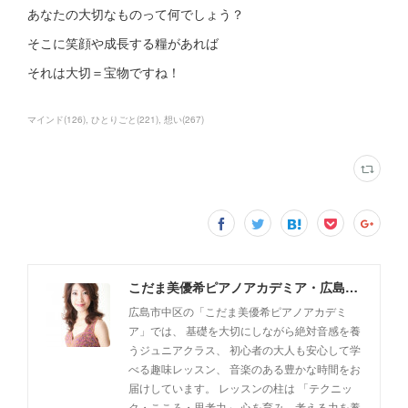
あなたの大切なものって何でしょう？
そこに笑顔や成長する糧があれば
それは大切＝宝物ですね！
マインド
(
126
)
ひとりごと
(
221
)
想い
(
267
)
こだま美優希ピアノアカデミア・広島市中区
広島市中区の「こだま美優希ピアノアカデミ
ア」では、 基礎を大切にしながら絶対音感を養
うジュニアクラス、 初心者の大人も安心して学
べる趣味レッスン、 音楽のある豊かな時間をお
届けしています。 レッスンの柱は 「テクニッ
ク・こころ・思考力」 心を育み、考える力を養