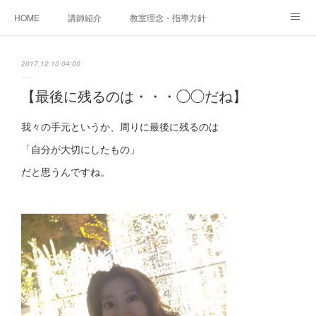
HOME
講師紹介
教室理念・指導方針
アカデミアInstagram
レッスン実績＆レッスン生の声
2017.12.10 04:00
レッスンメニュー
アメブロ
書籍
【最後に残るのは・・・◯◯だね】
ご相談・体験レッスンお申し込み
アクセス
演奏スケジュール
我々の手元というか、周りに最後に残るのは
「自分が大切にしたもの」
だと思うんですね。