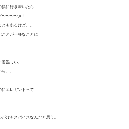
の指に行き着いたら
ダ〜〜〜〜メ！！！！
こともあるけど。。
ぶことが一杯なことに
一番難しい。
から。。
のにエレガントって
心がけもスパイスなんだと思う。