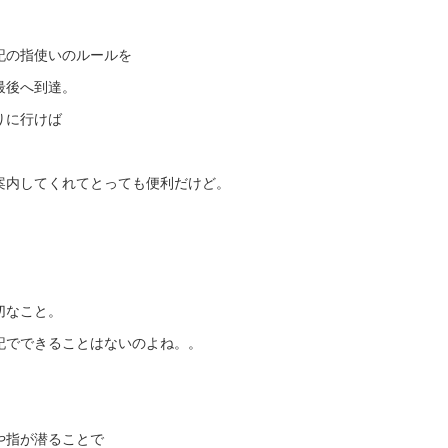
記の指使いのルールを
最後へ到達。
りに行けば
案内してくれてとっても便利だけど。
切なこと。
記でできることはないのよね。。
や指が潜ることで