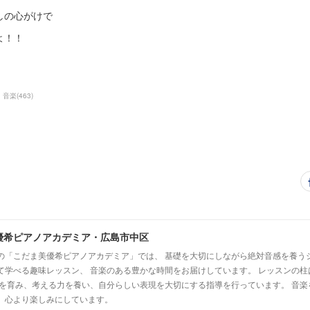
しの心がけで
よ！！
音楽
(
463
)
優希ピアノアカデミア・広島市中区
の「こだま美優希ピアノアカデミア」では、 基礎を大切にしながら絶対音感を養う
て学べる趣味レッスン、 音楽のある豊かな時間をお届けしています。 レッスンの柱
心を育み、考える力を養い、自分らしい表現を大切にする指導を行っています。 音
、心より楽しみにしています。