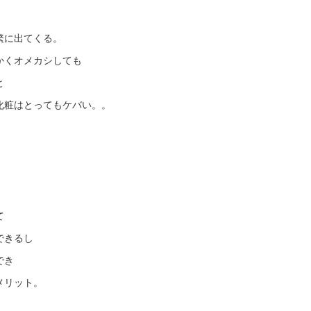
繁に出てくる。
かくオメカシしても
と
化粧はとってもケバい。。
て
できるし
でき
メリット。