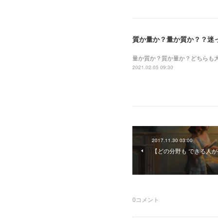
質か量か？量か質か？？迷
量か質か？ 質か量か？ どちら
2021.02.05 09:30
2017.11.30 03:00
【どの分野も できる人
0
コメント