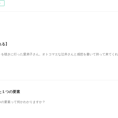
ー
れる】
を 聴きに行った愛弟子さん。 オトコマエな辻井さんと 感想を書いて持って来てく
た１つの要素
つの要素って何かわかりますか？