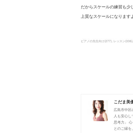
だからスケールの練習も少
上質なスケールになります
ピアノの先生向け
(
277
)
レッスン
(
336
)
こだま美
広島市中区
人も安心し
思考力」 
とのご縁を