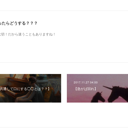
ったらどうする？？？
も大切！だから迷うこともありますね！
2017.11.27 04:00
が共通して口にする◯◯とは？？】
【急がば回れ】