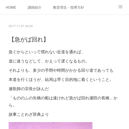
HOME
講師紹介
教室理念・指導方針
アカデミアInstagram
レッスン実績＆レッスン生の声
2017.11.27 04:00
レッスンメニュー
アメブロ
書籍
【急がば回れ】
ご相談・体験レッスンお申し込み
アクセス
演奏スケジュール
急ぐからといって慣れない近道を通れば、
道に迷うなどして、かえって遅くなるもの。
それよりも、多少の手間や時間がかかる回り道であっても
本道を行くほうが、結局は早く目的地に着くということ。
連歌師の宗長が詠んだ
「もののふの矢橋の船は速けれど急がば回れ瀬田の長橋」か
ら。
故事ことわざ辞典より