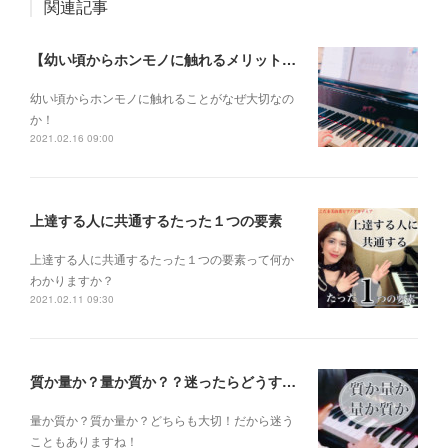
関連記事
【幼い頃からホンモノに触れるメリットとは？】
幼い頃からホンモノに 触れることがなぜ大切なの
か！
2021.02.16 09:00
上達する人に共通するたった１つの要素
上達する人に共通するたった１つの要素って何か
わかりますか？
2021.02.11 09:30
質か量か？量か質か？？迷ったらどうする？？？
量か質か？ 質か量か？ どちらも大切！だから迷う
こともありますね！