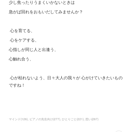
少し焦ったりうまくいかないときは
急がば回れをおもいだしてみませんか？
心を育てる、
心をケアする、
心指しが同じ人と出逢う、
心触れ合う、
心が枯れないよう、日々大人の我々が 心がけていきたいもの
ですね！
マインド
(
126
)
ピアノの先生向け
(
277
)
ひとりごと
(
221
)
想い
(
267
)