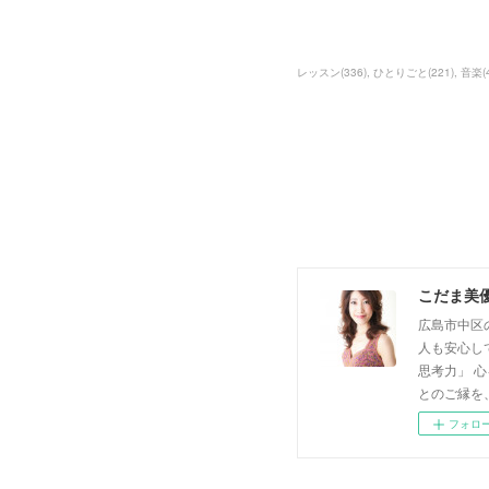
レッスン
(
336
)
ひとりごと
(
221
)
音楽
(
こだま美
広島市中区
人も安心し
思考力」 
とのご縁を
フォロ