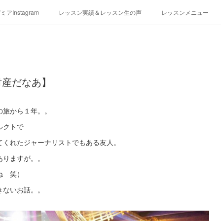
アInstagram
レッスン実績＆レッスン生の声
レッスンメニュー
アクセス
演奏スケジュール
財産だなあ】
の旅から１年。。
ルクトで
てくれたジャーナリストでもある友人。
ありますが。。
ね 笑）
きないお話。。