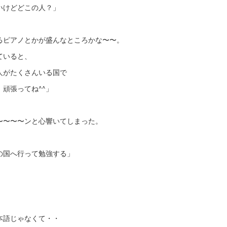
いけどどこの人？」
るピアノとかが盛んなところかな〜〜。
ていると、
人がたくさんいる国で
頑張ってね^^」
〜〜〜〜ンと心響いてしまった。
の国へ行って勉強する」
、
本語じゃなくて・・