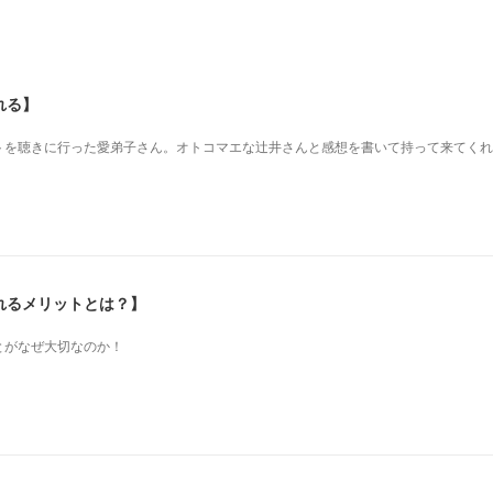
れる】
を 聴きに行った愛弟子さん。 オトコマエな辻井さんと 感想を書いて持って来てく
れるメリットとは？】
とがなぜ大切なのか！