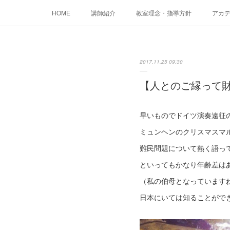
HOME
講師紹介
教室理念・指導方針
アカデミ
2017.11.25 09:30
【人とのご縁って
早いものでドイツ演奏遠征
ミュンヘンのクリスマスマ
難民問題について熱く語っ
といってもかなり年齢差は
（私の伯母となっています
日本にいては知ることがで