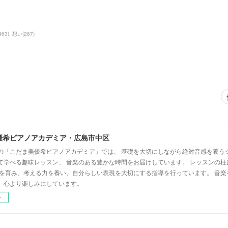
463
)
想い
(
267
)
優希ピアノアカデミア・広島市中区
の「こだま美優希ピアノアカデミア」では、 基礎を大切にしながら絶対音感を養う
て学べる趣味レッスン、 音楽のある豊かな時間をお届けしています。 レッスンの柱
心を育み、考える力を養い、自分らしい表現を大切にする指導を行っています。 音
、心より楽しみにしています。
ー