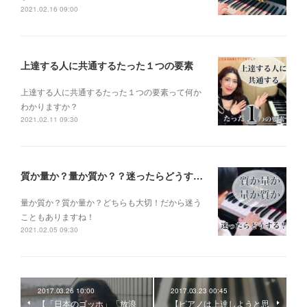
2021.02.16 09:00
上達する人に共通するたった１つの要素
上達する人に共通するたった１つの要素って何か
わかりますか？
2021.02.11 09:30
質か量か？量か質か？？迷ったらどうする？？？
量か質か？ 質か量か？ どちらも大切！だから迷う
こともありますね！
2021.02.05 09:30
2017.03.26 10:00
2017.03.23 00:45
【「日本のゴッホ」「放浪
【ピアノは上達しようと思