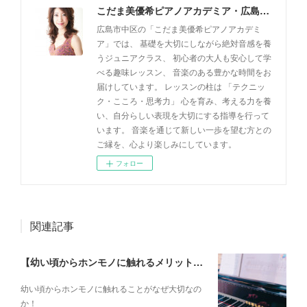
こだま美優希ピアノアカデミア・広島市中区
広島市中区の「こだま美優希ピアノアカデミ
ア」では、 基礎を大切にしながら絶対音感を養
うジュニアクラス、 初心者の大人も安心して学
べる趣味レッスン、 音楽のある豊かな時間をお
届けしています。 レッスンの柱は 「テクニッ
ク・こころ・思考力」 心を育み、考える力を養
い、自分らしい表現を大切にする指導を行って
います。 音楽を通じて新しい一歩を望む方との
ご縁を、心より楽しみにしています。
フォロー
関連記事
【幼い頃からホンモノに触れるメリットとは？】
幼い頃からホンモノに 触れることがなぜ大切なの
か！