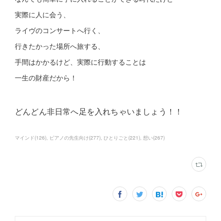
実際に人に会う、
ライヴのコンサートへ行く、
行きたかった場所へ旅する、
手間はかかるけど、実際に行動することは
一生の財産だから！
どんどん非日常へ足を入れちゃいましょう！！
マインド
(
126
)
ピアノの先生向け
(
277
)
ひとりごと
(
221
)
想い
(
267
)