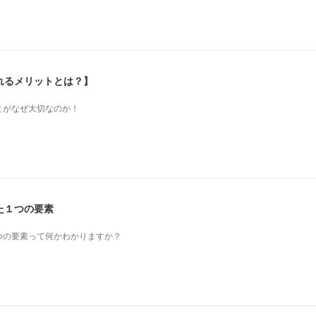
れるメリットとは？】
とがなぜ大切なのか！
た１つの要素
つの要素って何かわかりますか？