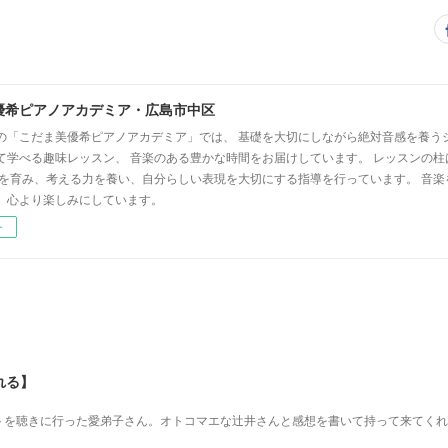
優希ピアノアカデミア・広島市中区
の「こだま美優希ピアノアカデミア」では、 基礎を大切にしながら絶対音感を養う
て学べる趣味レッスン、 音楽のある豊かな時間をお届けしています。 レッスンの柱
心を育み、考える力を養い、自分らしい表現を大切にする指導を行っています。 音
、心より楽しみにしています。
ー
れる】
を 聴きに行った愛弟子さん。 オトコマエな辻井さんと 感想を書いて持って来てく