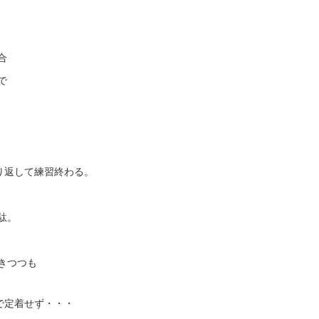
合
で
。
り返して練習終わる。
駄。
きつつも
で定着せず・・・