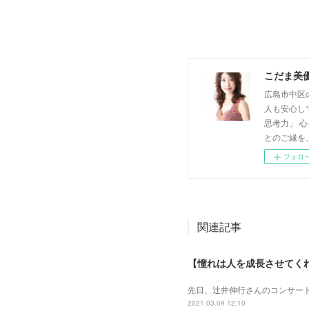
こだま美
広島市中区
人も安心し
思考力」 
とのご縁を
フォロ
関連記事
【憧れは人を成長させてく
先日、辻井伸行さんのコンサート
2021.03.09 12:10