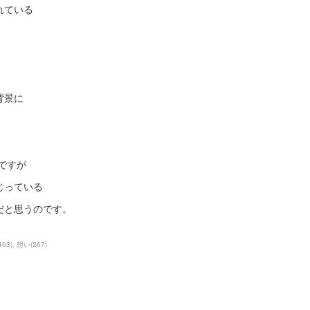
れている
背景に
ですが
じっている
だと思うのです。
463
)
想い
(
267
)