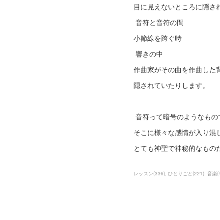
目に見えないところに隠さ
音符と音符の間
小節線を跨ぐ時
響きの中
作曲家がその曲を作曲した
隠されていたりします。
音符って暗号のようなもの
そこに様々な感情が入り混
とても神聖で神秘的なもの
レッスン
(
336
)
ひとりごと
(
221
)
音楽
(