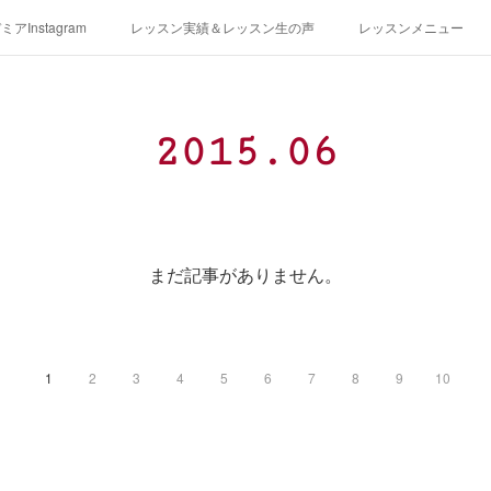
アInstagram
レッスン実績＆レッスン生の声
レッスンメニュー
アクセス
演奏スケジュール
2015
.
06
まだ記事がありません。
1
2
3
4
5
6
7
8
9
10