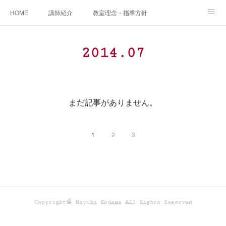
HOME
講師紹介
教室理念・指導方針
アカデミアInstagram
レッスン実績＆レッスン生の声
2014
.
07
レッスンメニュー
アメブロ
書籍
ご相談・体験レッスンお申し込み
アクセス
演奏スケジュール
まだ記事がありません。
1
2
3
Copyright＠ Miyuki Kodama All Rights Reserved