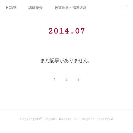
HOME
講師紹介
教室理念・指導方針
アカデミアInstagram
レッスン実績＆レッスン生の声
2014
.
07
レッスンメニュー
アメブロ
書籍
ご相談・体験レッスンお申し込み
アクセス
演奏スケジュール
まだ記事がありません。
1
2
3
Copyright＠ Miyuki Kodama All Rights Reserved