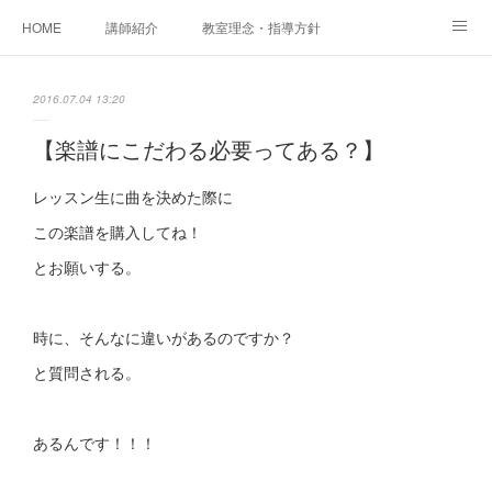
HOME
講師紹介
教室理念・指導方針
アカデミアInstagram
レッスン実績＆レッスン生の声
2016.07.04 13:20
レッスンメニュー
アメブロ
書籍
【楽譜にこだわる必要ってある？】
ご相談・体験レッスンお申し込み
アクセス
演奏スケジュール
レッスン生に曲を決めた際に
この楽譜を購入してね！
とお願いする。
時に、そんなに違いがあるのですか？
と質問される。
あるんです！！！