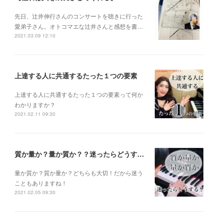
先日、辻井伸行さんのコンサートを 聴きに行った
愛弟子さん。 オトコマエな辻井さんと 感想を書…
2021.03.09 12:10
上達する人に共通するたった１つの要素
上達する人に共通するたった１つの要素って何か
わかりますか？
2021.02.11 09:30
質か量か？量か質か？？迷ったらどうする？？？
量か質か？ 質か量か？ どちらも大切！だから迷う
こともありますね！
2021.02.05 09:30