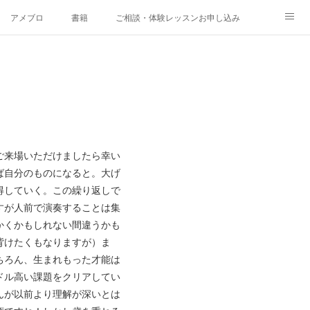
アメブロ
書籍
ご相談・体験レッスンお申し込み
ご来場いただけましたら幸い
ば自分のものになると。大げ
得していく。この繰り返しで
すが人前で演奏することは集
かくかもしれない間違うかも
背けたくもなりますが）ま
ちろん、生まれもった才能は
ドル高い課題をクリアしてい
んが以前より理解が深いとは