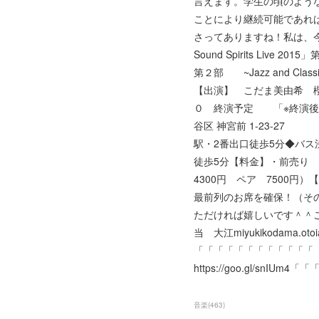
言えます。学生の頃のよう
ことにより継続可能であれ
さってありますね！私は、今
Sound Spirits L
第２部 ~Jazz an
【出演】 こだま美由希 
０ 終演予定 「※終演
谷区 神宮前 1-23-27
駅・2番出口徒歩5分◆バ
徒歩5分【料金】・前売
4300円 ペア 7500
最前列のお席を確保！（その
ただければ嬉しいです＾＾ご予約、お問い
当 大江miyukikodama.otoiawas
「「「「「「「「「「「「
https://goo.gl/sn
音楽
(
463
)