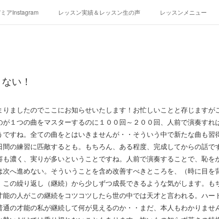
アInstagram
レッスン実績＆レッスン生の声
レッスンメニュー
アクセス
演奏スケジュール
くない！
まりましたのでここにお知らせいたします！お忙しいことと存じますが
のが１つの曲をマスターするのに１００回～２００回、人前で演奏すれ
うですね。全ての曲をとはいきませんが・・そういう中で新たな曲も習
日間の練習に匹敵するとも。もちろん、ある程度、完成してからの話で
容も濃く、実りが多いということですね。人前で演奏することで、恥を
は次へ進めない。そういうことを含め改善すべきところを、（時に目を
。この繰り返し（継続）から少しずつ成長できるような気がします。も
才能の人がこの継続をコツコツしたら世の中では天才と言われる。ハー
普通の才能の私が継続して何が見えるのか・・まだ、本人もわかりませ