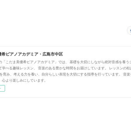
優希ピアノアカデミア・広島市中区
の「こだま美優希ピアノアカデミア」では、 基礎を大切にしながら絶対音感を養う
て学べる趣味レッスン、 音楽のある豊かな時間をお届けしています。 レッスンの柱
心を育み、考える力を養い、自分らしい表現を大切にする指導を行っています。 音
、心より楽しみにしています。
ー