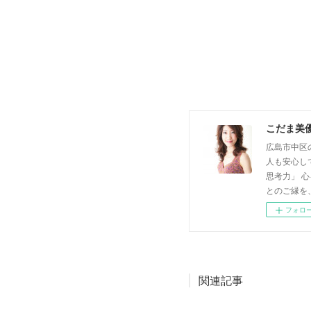
こだま美
広島市中区
人も安心し
思考力」 
とのご縁を
フォロ
関連記事