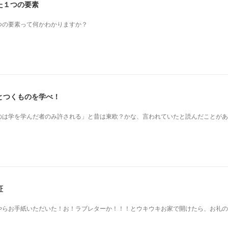
た１つの要素
つの要素って何かわかりますか？
とつくものを学べ！
のは学を学んだ者のみ許される」と昔は東欧？かな、言われていたと読んだことがあ
証
やらお手紙いただいた！お！ラブレターか！！！とウキウキお家で開けたら、お礼の