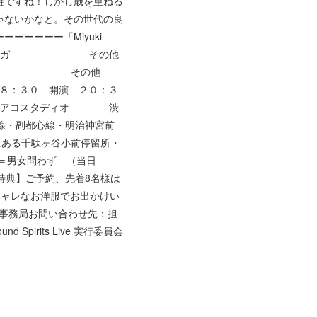
権ですね！しかし歳を重ねる
ゃないかなと。その世代の良
ーーーー「Miyuki
奏曲、コラールとフーガ その他
ズ、アヴェ＝マリア その他
１８：３０ 開演 ２０：３
】原宿アコスタディオ 渋
田線・副都心線・明治神宮前
にある千駄ヶ谷小前停留所・
＝男女問わず （当日
【特典】ご予約、先着8名様は
シャレなお洋服でお出かけい
*こだま美由希事務局お問い合わせ先：担
i Sound Spirits Live 実行委員会