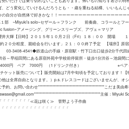
な勢いだけでは乗り切れないこともあります。怖いもの知らず若さの特
ば、どう変化していけるんだろうとも・・歳を重ねる結構、いいもんじ
の自分が自然体で好きかな！！ーーーーーーーーーーーーーーーーーーーー
ive 2015」第１部 ~Miyuki’s solo~セザール＝フランク 前
d Classic fusion~アメージング、グリーンスリーブ
櫻井大輝【日時】２０１５年１０月２日（Fri）１８：００ 開場 
後約２０分程度、親睦会を行います」２１：００終了予定 【場所
 03-3408-4541◆鉄道山の手線・原宿駅・竹下口出口徒歩2分千代
ス渋谷～早稲田間にある原宿外苑中学校前停留所・徒歩1分渋谷～池袋間
り 4000円 ペア 7000円 （1ドリンク付き） ※ペア
円）【チケット販売について】販売開始は7月中旬頃を予定しております！
他は全席自由となります。）p.s.ドレスコードはございませんが、オ
合わせ*********************************************
e@gmail.com**********************************************主催：Miyuk
「「「「「「「「≪花は咲く≫ 菅野よう子作曲
IUm4「「「「「「「「「「「「「「「「「「「「