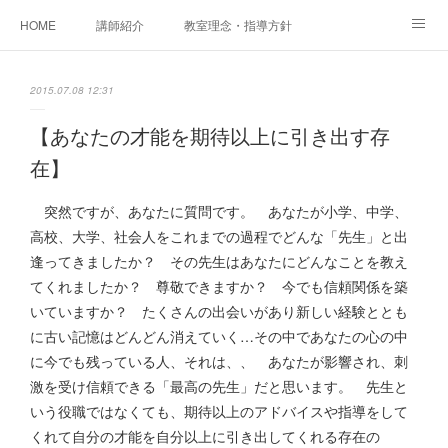
HOME
講師紹介
教室理念・指導方針
アカデミアInstagram
レッスン実績＆レッスン生の声
2015.07.08 12:31
レッスンメニュー
アメブロ
書籍
【あなたの才能を期待以上に引き出す存
在】
ご相談・体験レッスンお申し込み
アクセス
演奏スケジュール
突然ですが、あなたに質問です。 あなたが小学、中学、
高校、大学、社会人をこれまでの過程でどんな「先生」と出
逢ってきましたか？ その先生はあなたにどんなことを教え
てくれましたか？ 尊敬できますか？ 今でも信頼関係を築
いていますか？ たくさんの出会いがあり新しい経験ととも
に古い記憶はどんどん消えていく…その中であなたの心の中
に今でも残っている人、それは、、 あなたが影響され、刺
激を受け信頼できる「最高の先生」だと思います。 先生と
いう役職ではなくても、期待以上のアドバイスや指導をして
くれて自分の才能を自分以上に引き出してくれる存在の