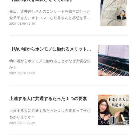
先日、辻井伸行さんのコンサートを 聴きに行った
愛弟子さん。 オトコマエな辻井さんと 感想を書…
2021.03.09 12:10
【幼い頃からホンモノに触れるメリットとは？】
幼い頃からホンモノに 触れることがなぜ大切なの
か！
2021.02.16 09:00
上達する人に共通するたった１つの要素
上達する人に共通するたった１つの要素って何か
わかりますか？
2021.02.11 09:30