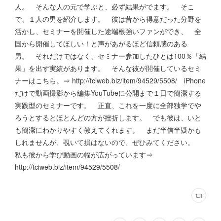
人。 そんな人の元で学ぶと、必ず結果がでます。 そこ
で、１人の男を紹介します。 彼は昔から得意だった分野を
活かし、セミナーを開催した途端根強いファンができ、 全
国から開催してほしい！と声があがるほど信頼感のある
男。 それだけではなく、セミナー参加したひとは100％「結
果」を出す実績があります。 そんな彼が開催しているセミ
ナーはこちら。⇒ http://tciweb.biz/item/94529/5508/ iPhone
だけで動画撮影から編集YouTubeに公開まで１日で簡潔する
実践型のセミナーです。 正直、これを一度に全部独学でや
ろうとするとほとんどの方が挫折します。 でも彼は、いと
も簡潔にわかりやすく教えてくれます。 まだ半信半疑かも
しれませんが、覗いて損はないので、ぜひみてください。
私も彼から学び動画の幅が広がっています⇒
http://tciweb.biz/item/94529/5508/