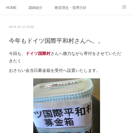
HOME
講師紹介
教室理念・指導方針
アカデミアInstagram
レッスン実績＆レッスン生の声
2014.10.13 13:00
レッスンメニュー
アメブロ
書籍
今年もドイツ国際平和村さんへ。。
ご相談・体験レッスンお申し込み
アクセス
演奏スケジュール
今回も、
ドイツ国際村
さんへ微力ながら寄付をさせていただ
きたく
おさらい会当日募金箱を受付へ設置いたします。