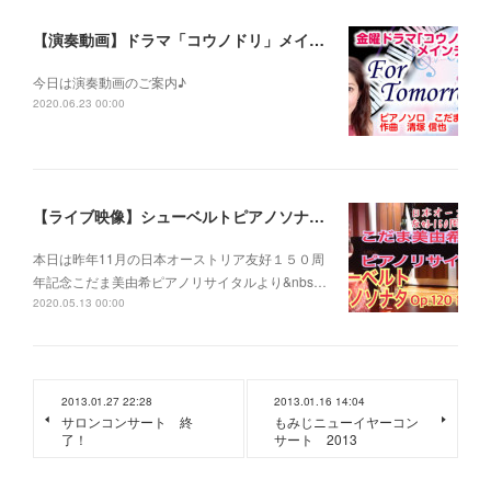
【演奏動画】ドラマ「コウノドリ」メインテーマ〜For Tomorrow~
今日は演奏動画のご案内♪
2020.06.23 00:00
【ライブ映像】シューベルトピアノソナタOp.120 第１楽章 こだま美由希ピアノリサイタルより
本日は昨年11月の日本オーストリア友好１５０周
年記念こだま美由希ピアノリサイタルより&nbs…
2020.05.13 00:00
2013.01.27 22:28
2013.01.16 14:04
サロンコンサート 終
もみじニューイヤーコン
了！
サート 2013