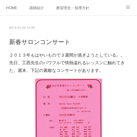
HOME
講師紹介
教室理念・指導方針
アカデミアInstagram
レッスン実績＆レッスン生の声
2013.01.22 13:35
レッスンメニュー
アメブロ
書籍
新春サロンコンサート
ご相談・体験レッスンお申し込み
アクセス
演奏スケジュール
２０１３年もはやいもので３週間が過ぎようとしている。。
先日、工西先生のパワフルで情熱溢れるレッスンに触れてき
た。週末、下記の素敵なコンサートがあります。