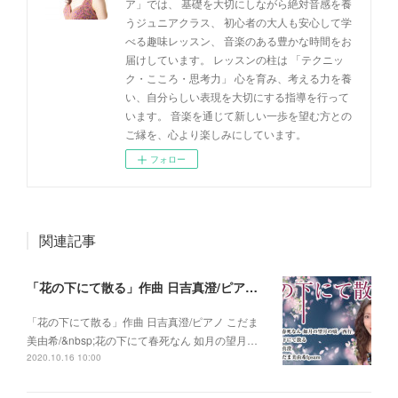
ア」では、 基礎を大切にしながら絶対音感を養
うジュニアクラス、 初心者の大人も安心して学
べる趣味レッスン、 音楽のある豊かな時間をお
届けしています。 レッスンの柱は 「テクニッ
ク・こころ・思考力」 心を育み、考える力を養
い、自分らしい表現を大切にする指導を行って
います。 音楽を通じて新しい一歩を望む方との
ご縁を、心より楽しみにしています。
フォロー
関連記事
「花の下にて散る」作曲 日吉真澄/ピアノ こだま美由希/ 花の下にて春死なん 如月の望月の頃/西行
「花の下にて散る」作曲 日吉真澄/ピアノ こだま
美由希/&nbsp;花の下にて春死なん 如月の望月…
2020.10.16 10:00