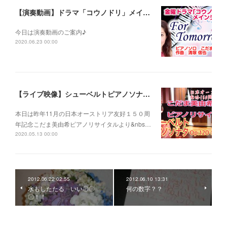
【演奏動画】ドラマ「コウノドリ」メインテーマ〜For Tomorrow~
今日は演奏動画のご案内♪
2020.06.23 00:00
【ライブ映像】シューベルトピアノソナタOp.120 第１楽章 こだま美由希ピアノリサイタルより
本日は昨年11月の日本オーストリア友好１５０周
年記念こだま美由希ピアノリサイタルより&nbs…
2020.05.13 00:00
2012.06.22 02:55
2012.06.10 13:31
水もしたたる いい〇〇
何の数字？？
〇！！