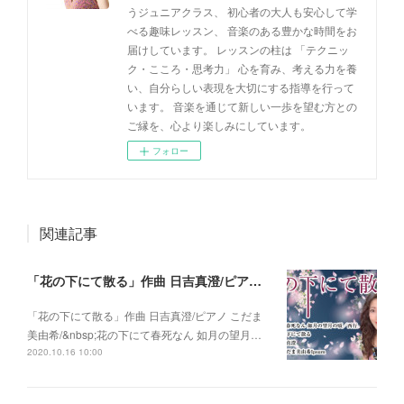
うジュニアクラス、 初心者の大人も安心して学
べる趣味レッスン、 音楽のある豊かな時間をお
届けしています。 レッスンの柱は 「テクニッ
ク・こころ・思考力」 心を育み、考える力を養
い、自分らしい表現を大切にする指導を行って
います。 音楽を通じて新しい一歩を望む方との
ご縁を、心より楽しみにしています。
フォロー
関連記事
「花の下にて散る」作曲 日吉真澄/ピアノ こだま美由希/ 花の下にて春死なん 如月の望月の頃/西行
「花の下にて散る」作曲 日吉真澄/ピアノ こだま
美由希/&nbsp;花の下にて春死なん 如月の望月…
2020.10.16 10:00