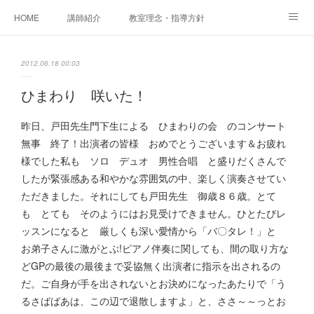
HOME
講師紹介
教室理念・指導方針
アカデミアInstagram
レッスン実績＆レッスン生の声
2012.06.18 00:03
レッスンメニュー
アメブロ
書籍
ひまわり 咲いた！
ご相談・体験レッスンお申し込み
アクセス
演奏スケジュール
昨日、戸田先生門下生による ひまわりの会 のコンサート
無事 終了！出演者の皆様 おめでとうございます＆お疲れ
様でした私も ソロ デュオ 男性合唱 と盛りだくさんで
したが緊張感ある和やかな雰囲気の中、楽しく演奏させてい
ただきました。それにしても戸田先生 御歳８６歳。とて
も とても そのようにはお見受けできません。ひとたびレ
ッスンになると 厳しくも深い愛情から「バ〇タレ！」と
お弟子さんに激がとぶ!ピアノ伴奏に関しても、間の取り方な
どGPの最後の最後まで妥協無く出演者に指示を出されるの
だ。ご自身が手を出されないとお決めになったあたりで「う
るさばばあは、この辺で退散しますよ」と、ささ～～っとお