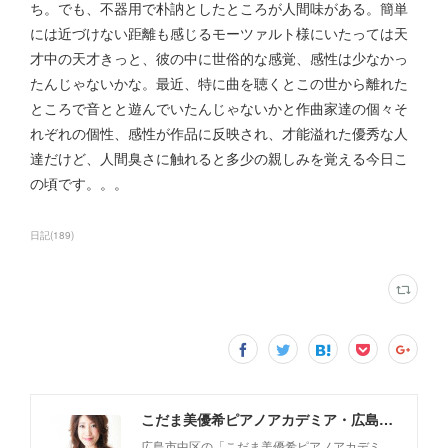
ち。でも、不器用で朴訥としたところが人間味がある。簡単
には近づけない距離も感じるモーツァルト様にいたっては天
才中の天才きっと、彼の中に世俗的な感覚、感性は少なかっ
たんじゃないかな。最近、特に曲を聴くとこの世から離れた
ところで音とと遊んでいたんじゃないかと作曲家達の個々そ
れぞれの個性、感性が作品に反映され、才能溢れた優秀な人
達だけど、人間臭さに触れると多少の親しみを覚える今日こ
の頃です。。。
日記
(
189
)
こだま美優希ピアノアカデミア・広島市中区
広島市中区の「こだま美優希ピアノアカデミ