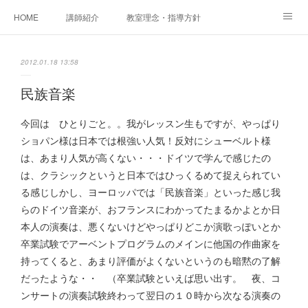
HOME
講師紹介
教室理念・指導方針
アカデミアInstagram
レッスン実績＆レッスン生の声
2012.01.18 13:58
レッスンメニュー
アメブロ
書籍
民族音楽
ご相談・体験レッスンお申し込み
アクセス
演奏スケジュール
今回は ひとりごと。。我がレッスン生もですが、やっぱり
ショパン様は日本では根強い人気！反対にシューベルト様
は、あまり人気が高くない・・・ドイツで学んで感じたの
は、クラシックというと日本ではひっくるめて捉えられてい
る感じしかし、ヨーロッパでは「民族音楽」といった感じ我
らのドイツ音楽が、おフランスにわかってたまるかよとか日
本人の演奏は、悪くないけどやっぱりどこか演歌っぽいとか
卒業試験でアーベントプログラムのメインに他国の作曲家を
持ってくると、あまり評価がよくないというのも暗黙の了解
だったような・・ （卒業試験といえば思い出す。 夜、コ
ンサートの演奏試験終わって翌日の１０時から次なる演奏の