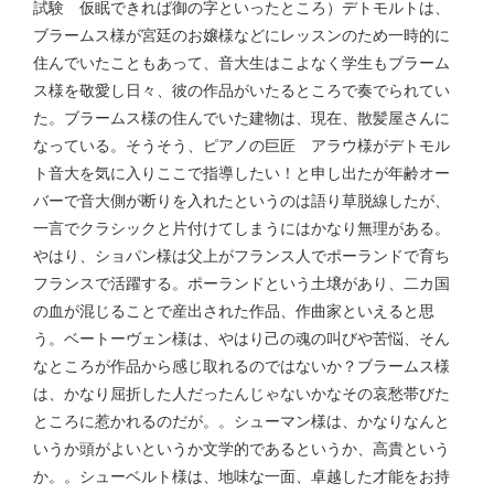
試験 仮眠できれば御の字といったところ）デトモルトは、
ブラームス様が宮廷のお嬢様などにレッスンのため一時的に
住んでいたこともあって、音大生はこよなく学生もブラーム
ス様を敬愛し日々、彼の作品がいたるところで奏でられてい
た。ブラームス様の住んでいた建物は、現在、散髪屋さんに
なっている。そうそう、ピアノの巨匠 アラウ様がデトモル
ト音大を気に入りここで指導したい！と申し出たが年齢オー
バーで音大側が断りを入れたというのは語り草脱線したが、
一言でクラシックと片付けてしまうにはかなり無理がある。
やはり、ショパン様は父上がフランス人でポーランドで育ち
フランスで活躍する。ポーランドという土壌があり、二カ国
の血が混じることで産出された作品、作曲家といえると思
う。ベートーヴェン様は、やはり己の魂の叫びや苦悩、そん
なところが作品から感じ取れるのではないか？ブラームス様
は、かなり屈折した人だったんじゃないかなその哀愁帯びた
ところに惹かれるのだが。。シューマン様は、かなりなんと
いうか頭がよいというか文学的であるというか、高貴という
か。。シューベルト様は、地味な一面、卓越した才能をお持