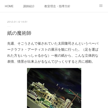
HOME
講師紹介
教室理念・指導方針
アカデミアInstagram
レッスン実績＆レッスン生の声
2012.01.12 14:51
レッスンメニュー
アメブロ
書籍
紙の魔術師
ご相談・体験レッスンお申し込み
アクセス
演奏スケジュール
先週、そごうさんで催されていた太田隆司さんというペーパ
ークラフト・アーティストの展示を観に行った。（足を運ば
れた方もいらっしゃるかな）一枚の紙から、こんな立体的な
表情、情景が出来上がるなんてびっくりすると共に感動。