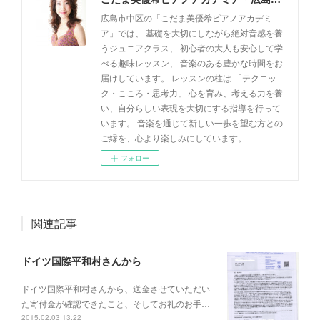
広島市中区の「こだま美優希ピアノアカデミ
ア」では、 基礎を大切にしながら絶対音感を養
うジュニアクラス、 初心者の大人も安心して学
べる趣味レッスン、 音楽のある豊かな時間をお
届けしています。 レッスンの柱は 「テクニッ
ク・こころ・思考力」 心を育み、考える力を養
い、自分らしい表現を大切にする指導を行って
います。 音楽を通じて新しい一歩を望む方との
ご縁を、心より楽しみにしています。
フォロー
関連記事
ドイツ国際平和村さんから
ドイツ国際平和村さんから、送金させていただい
た寄付金が確認できたこと、そしてお礼のお手…
2015.02.03 13:22