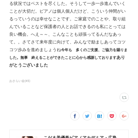
る状況ではベストを尽くした。そうして一歩一歩進んでいく
ことが大切だ。ピアノは個人個人だけど、こういう仲間がい
るっていうのは幸せなことです。ご家庭でのことや、取り組
んでいることなど保護者の人とお話できるのも私にとっては
良い機会。へえ～～、こんなことも頑張ってるんだなあっ
て。。さてさて来年度に向けて、みんなで励ましあってコツ
コツ歩みを進めましょうね
今年も 多くのご支援、ご協力を賜りま
あり
した。無事 終えることができたことに
心から感謝しております
がとうございました
おさらい会
(
45
)
こだま美優希ピアノアカデミア・広島市中区