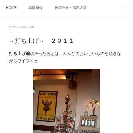
HOME
講師紹介
教室理念・指導方針
アカデミアInstagram
レッスン実績＆レッスン生の声
2011.12.09 13:06
レッスンメニュー
アメブロ
書籍
～打ち上げ～ ２０１１
ご相談・体験レッスンお申し込み
アクセス
演奏スケジュール
打ち上げ編
頑張ったあとは、みんなでおいしいものを頂きな
がらワイワイと