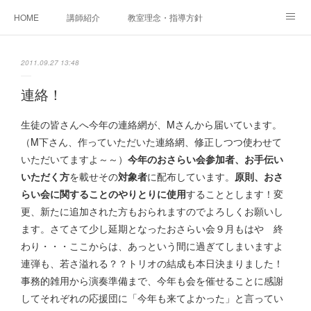
HOME
講師紹介
教室理念・指導方針
アカデミアInstagram
レッスン実績＆レッスン生の声
2011.09.27 13:48
レッスンメニュー
アメブロ
書籍
連絡！
ご相談・体験レッスンお申し込み
アクセス
演奏スケジュール
生徒の皆さんへ今年の連絡網が、Mさんから届いています。
（M下さん、作っていただいた連絡網、修正しつつ使わせて
いただいてますよ～～）
今年のおさらい会参加者、お手伝い
いただく方
を載せその
対象者
に配布しています。
原則、おさ
らい会に関することのやりとりに使用
することとします！変
更、新たに追加された方もおられますのでよろしくお願いし
ます。さてさて少し延期となったおさらい会９月もはや 終
わり・・・ここからは、あっという間に過ぎてしまいますよ
連弾も、若さ溢れる？？トリオの結成も本日決まりました！
事務的雑用から演奏準備まで、今年も会を催せることに感謝
してそれぞれの応援団に「今年も来てよかった」と言ってい