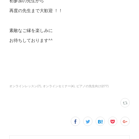
初参加の先生から
再度の先生まで大歓迎 ！！
素敵なご縁を楽しみに
お待ちしております^^
オンラインレッスン
(
7
)
オンラインセミナー
(
4
)
ピアノの先生向け
(
277
)