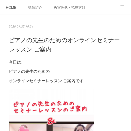
HOME
講師紹介
教室理念・指導方針
アカデミアInstagram
レッスン実績＆レッスン生の声
2020.01.25 10:24
レッスンメニュー
アメブロ
書籍
ピアノの先生のためのオンラインセミナー
レッスン ご案内
ご相談・体験レッスンお申し込み
アクセス
演奏スケジュール
今日は、
ピアノの先生のための
オンラインセミナーレッスン ご案内です