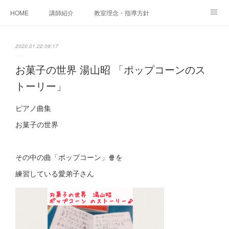
HOME
講師紹介
教室理念・指導方針
アカデミアInstagram
レッスン実績＆レッスン生の声
2020.01.22 09:17
レッスンメニュー
アメブロ
書籍
お菓子の世界 湯山昭 「ポップコーンのス
トーリー」
ご相談・体験レッスンお申し込み
アクセス
演奏スケジュール
ピアノ曲集
お菓子の世界
その中の曲「ポップコーン」🍿を
練習している愛弟子さん