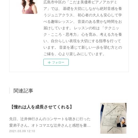
広島市中区の「こだま美優希ピアノアカデミ
ア」では、 基礎を大切にしながら絶対音感を養
うジュニアクラス、 初心者の大人も安心して学
べる趣味レッスン、 音楽のある豊かな時間をお
届けしています。 レッスンの柱は 「テクニッ
ク・こころ・思考力」 心を育み、考える力を養
い、自分らしい表現を大切にする指導を行って
います。 音楽を通じて新しい一歩を望む方との
ご縁を、心より楽しみにしています。
フォロー
関連記事
【憧れは人を成長させてくれる】
先日、辻井伸行さんのコンサートを 聴きに行った
愛弟子さん。 オトコマエな辻井さんと 感想を書…
2021.03.09 12:10