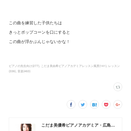
この曲を練習した子供たちは
きっとポップコーンを口にすると
この曲が浮かぶんじゃないかな！
ピアノの先生向け
(
277
)
こだま美由希ピアノアカデミアレッスン風景
(
141
)
レッスン
(
336
)
音楽
(
463
)
こだま美優希ピアノアカデミア・広島市中区