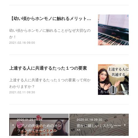
【幼い頃からホンモノに触れるメリットとは？】
幼い頃からホンモノに 触れることがなぜ大切なの
か！
2021.02.16 09:00
上達する人に共通するたった１つの要素
上達する人に共通するたった１つの要素って何か
わかりますか？
2021.02.11 09:30
2020.01.25 10:24
2020.01.18 09:30
ピアノの先生のためのオン
密かに嬉しいミスだな〜〜
ラインセミナーレッスン
^^
ご案内