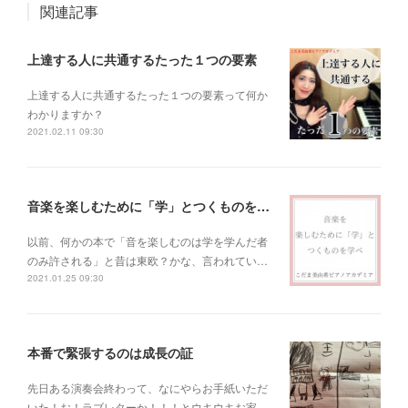
関連記事
上達する人に共通するたった１つの要素
上達する人に共通するたった１つの要素って何か
わかりますか？
2021.02.11 09:30
音楽を楽しむために「学」とつくものを学べ！
以前、何かの本で「音を楽しむのは学を学んだ者
のみ許される」と昔は東欧？かな、言われてい…
2021.01.25 09:30
本番で緊張するのは成長の証
先日ある演奏会終わって、なにやらお手紙いただ
いた！お！ラブレターか！！！とウキウキお家…