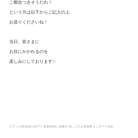
ご都合つきそうだわ！
という方は以下からご記入の上
お送りくださいね！
当日、皆さまに
お目にかかれるのを
楽しみにしております✨
ピアノの先生向け
(
277
)
音楽
(
463
)
演奏
(
116
)
こだま美由希コンサート
(
32
)