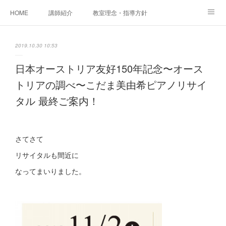
HOME
講師紹介
教室理念・指導方針
アカデミアInstagram
レッスン実績＆レッスン生の声
2019.10.30 10:53
レッスンメニュー
アメブロ
書籍
日本オーストリア友好150年記念〜オース
トリアの調べ〜こだま美由希ピアノリサイ
ご相談・体験レッスンお申し込み
アクセス
演奏スケジュール
タル 最終ご案内！
さてさて
リサイタルも間近に
なってまいりました。