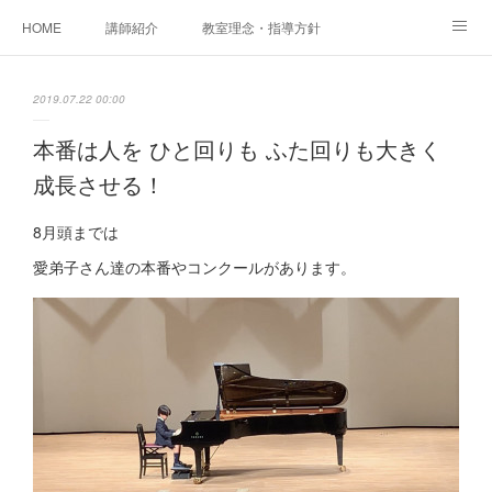
HOME
講師紹介
教室理念・指導方針
アカデミアInstagram
レッスン実績＆レッスン生の声
2019.07.22 00:00
レッスンメニュー
アメブロ
書籍
本番は人を ひと回りも ふた回りも大きく
成長させる！
ご相談・体験レッスンお申し込み
アクセス
演奏スケジュール
8月頭までは
愛弟子さん達の本番やコンクールがあります。