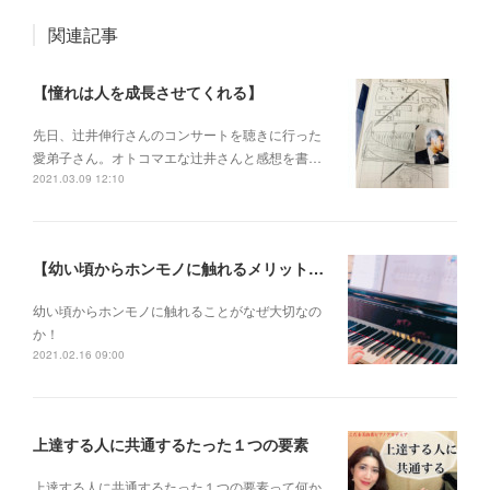
関連記事
【憧れは人を成長させてくれる】
先日、辻井伸行さんのコンサートを 聴きに行った
愛弟子さん。 オトコマエな辻井さんと 感想を書…
2021.03.09 12:10
【幼い頃からホンモノに触れるメリットとは？】
幼い頃からホンモノに 触れることがなぜ大切なの
か！
2021.02.16 09:00
上達する人に共通するたった１つの要素
上達する人に共通するたった１つの要素って何か