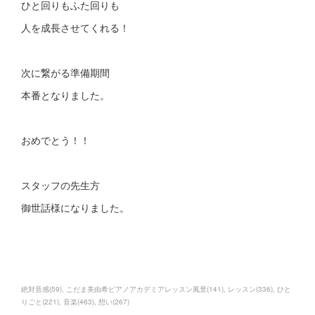
ひと回りもふた回りも
人を成長させてくれる！
次に繋がる準備期間
本番となりました。
おめでとう！！
スタッフの先生方
御世話様になりました。
絶対音感
(
59
)
こだま美由希ピアノアカデミアレッスン風景
(
141
)
レッスン
(
336
)
ひと
りごと
(
221
)
音楽
(
463
)
想い
(
267
)