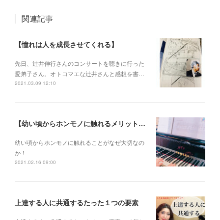
関連記事
【憧れは人を成長させてくれる】
先日、辻井伸行さんのコンサートを 聴きに行った
愛弟子さん。 オトコマエな辻井さんと 感想を書…
2021.03.09 12:10
【幼い頃からホンモノに触れるメリットとは？】
幼い頃からホンモノに 触れることがなぜ大切なの
か！
2021.02.16 09:00
上達する人に共通するたった１つの要素