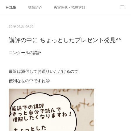
HOME
講師紹介
教室理念・指導方針
アカデミアInstagram
レッスン実績＆レッスン生の声
2019.06.21 00:00
レッスンメニュー
アメブロ
書籍
講評の中に ちょっとしたプレゼント発見^^
ご相談・体験レッスンお申し込み
アクセス
演奏スケジュール
コンクールの講評
最近は添付してお送りいただけるので
便利な世の中ですね😊