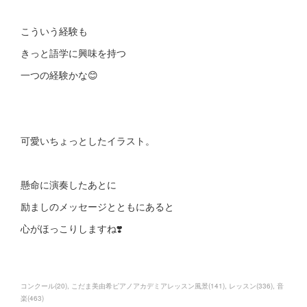
こういう経験も
きっと語学に興味を持つ
一つの経験かな😊
可愛いちょっとしたイラスト。
懸命に演奏したあとに
励ましのメッセージとともにあると
心がほっこりしますね❣️
コンクール
(
20
)
こだま美由希ピアノアカデミアレッスン風景
(
141
)
レッスン
(
336
)
音
楽
(
463
)