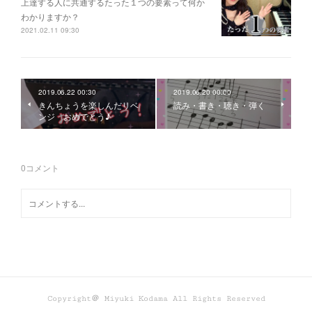
上達する人に共通するたった１つの要素って何か
わかりますか？
2021.02.11 09:30
2019.06.22 00:30
2019.06.20 00:00
きんちょうを楽しんだリベ
読み・書き・聴き・弾く
ンジ おめでとう♪
0
コメント
Copyright＠ Miyuki Kodama All Rights Reserved