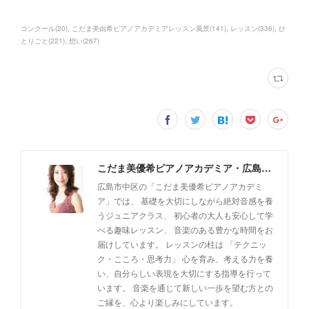
コンクール
(
20
)
こだま美由希ピアノアカデミアレッスン風景
(
141
)
レッスン
(
336
)
ひ
とりごと
(
221
)
想い
(
267
)
こだま美優希ピアノアカデミア・広島市中区
広島市中区の「こだま美優希ピアノアカデミ
ア」では、 基礎を大切にしながら絶対音感を養
うジュニアクラス、 初心者の大人も安心して学
べる趣味レッスン、 音楽のある豊かな時間をお
届けしています。 レッスンの柱は 「テクニッ
ク・こころ・思考力」 心を育み、考える力を養
い、自分らしい表現を大切にする指導を行って
います。 音楽を通じて新しい一歩を望む方との
ご縁を、心より楽しみにしています。