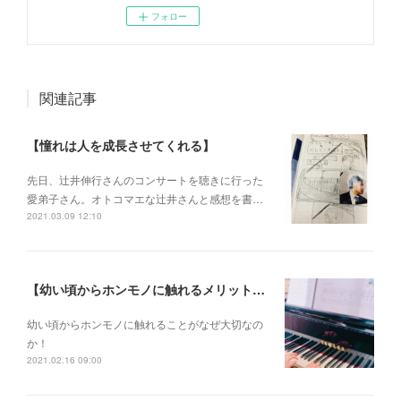
フォロー
関連記事
【憧れは人を成長させてくれる】
先日、辻井伸行さんのコンサートを 聴きに行った
愛弟子さん。 オトコマエな辻井さんと 感想を書…
2021.03.09 12:10
【幼い頃からホンモノに触れるメリットとは？】
幼い頃からホンモノに 触れることがなぜ大切なの
か！
2021.02.16 09:00