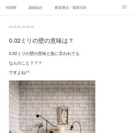
HOME
講師紹介
教室理念・指導方針
アカデミアInstagram
レッスン実績＆レッスン生の声
2019.06.10 09:30
レッスンメニュー
アメブロ
書籍
0.02ミリの壁の意味は？
ご相談・体験レッスンお申し込み
アクセス
演奏スケジュール
0.02ミリの壁の意味と急に言われても
なんのこと？？？
ですよね^^