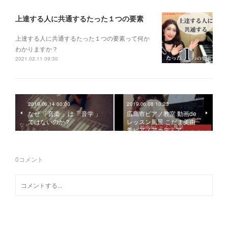
上達する人に共通するたった１つの要素
上達する人に共通するたった１つの要素って何か
わかりますか？
2021.02.11 09:30
2019.06.14 00:00
2019.06.08 10:23
なぜ 「音楽 」は「 音学 」
広島市ピアノ教室 動画de
ではないのか？
レッスン風景 こだま美由
希ピアノアカデミア
0
コメント